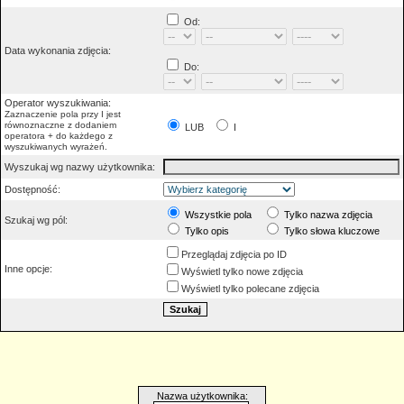
Od:
Data wykonania zdjęcia:
Do:
Operator wyszukiwania:
Zaznaczenie pola przy I jest
równoznaczne z dodaniem
LUB
I
operatora + do każdego z
wyszukiwanych wyrażeń.
Wyszukaj wg nazwy użytkownika:
Dostępność:
Wszystkie pola
Tylko nazwa zdjęcia
Szukaj wg pól:
Tylko opis
Tylko słowa kluczowe
Przeglądaj zdjęcia po ID
Inne opcje:
Wyświetl tylko nowe zdjęcia
Wyświetl tylko polecane zdjęcia
Nazwa użytkownika: