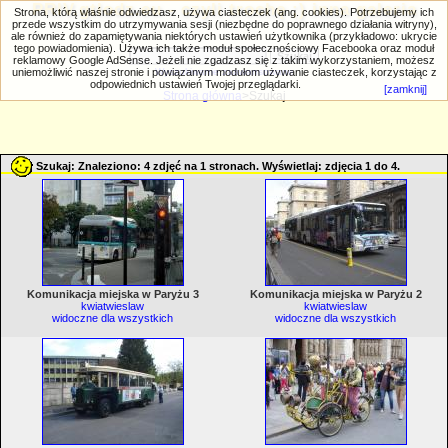
PRIV.gtlodz.eu - czyli trochę ;) inna galeria
Strona, którą właśnie odwiedzasz, używa ciasteczek (ang. cookies). Potrzebujemy ich
przede wszystkim do utrzymywania sesji (niezbędne do poprawnego działania witryny),
ale również do zapamiętywania niektórych ustawień użytkownika (przykładowo: ukrycie
tego powiadomienia). Używa ich także moduł społecznościowy Facebooka oraz moduł
reklamowy Google AdSense. Jeżeli nie zgadzasz się z takim wykorzystaniem, możesz
uniemożliwić naszej stronie i powiązanym modułom używanie ciasteczek, korzystając z
Wyszukiwanie zaawansowane
odpowiednich ustawień Twojej przeglądarki.
[zamknij]
Strona główna
>Szukaj
Szukaj: Znaleziono: 4 zdjęć na 1 stronach. Wyświetlaj: zdjęcia 1 do 4.
Komunikacja miejska w Paryżu 3
Komunikacja miejska w Paryżu 2
kwiatwieslaw
kwiatwieslaw
widoczne dla wszystkich
widoczne dla wszystkich