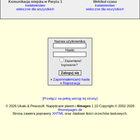
Komunikacja miejska w Paryżu 1
Wehikuł czasu
kwiatwieslaw
kwiatwieslaw
widoczne dla wszystkich
widoczne dla wszystkich
Nazwa użytkownika:
Hasło:
Zapamiętać
logowanie?
»
Zapomniałem(am) hasła
»
Rejestracja
[Przełącz na pełną wersję tej strony]
© 2026 Ukalo & Pewusoft. Napędzane piwem i
4images
1.10 Copyright © 2002-2026
4homepages.de
Strona zawiera poprawny
XHTML
oraz śladowe ilości orzechów laskowych.