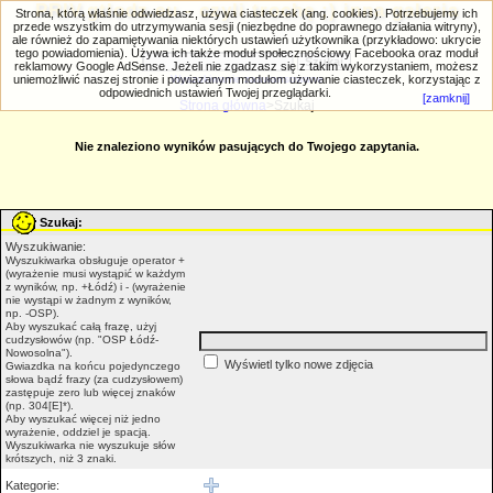
PRIV.gtlodz.eu - czyli trochę ;) inna galeria
Strona, którą właśnie odwiedzasz, używa ciasteczek (ang. cookies). Potrzebujemy ich
przede wszystkim do utrzymywania sesji (niezbędne do poprawnego działania witryny),
ale również do zapamiętywania niektórych ustawień użytkownika (przykładowo: ukrycie
tego powiadomienia). Używa ich także moduł społecznościowy Facebooka oraz moduł
reklamowy Google AdSense. Jeżeli nie zgadzasz się z takim wykorzystaniem, możesz
uniemożliwić naszej stronie i powiązanym modułom używanie ciasteczek, korzystając z
Wyszukiwanie zaawansowane
odpowiednich ustawień Twojej przeglądarki.
[zamknij]
Strona główna
>Szukaj
Nie znaleziono wyników pasujących do Twojego zapytania.
Szukaj:
Wyszukiwanie:
Wyszukiwarka obsługuje operator +
(wyrażenie musi wystąpić w każdym
z wyników, np. +Łódź) i - (wyrażenie
nie wystąpi w żadnym z wyników,
np. -OSP).
Aby wyszukać całą frazę, użyj
cudzysłowów (np. "OSP Łódź-
Nowosolna").
Wyświetl tylko nowe zdjęcia
Gwiazdka na końcu pojedynczego
słowa bądź frazy (za cudzysłowem)
zastępuje zero lub więcej znaków
(np. 304[E]*).
Aby wyszukać więcej niż jedno
wyrażenie, oddziel je spacją.
Wyszukiwarka nie wyszukuje słów
krótszych, niż 3 znaki.
Kategorie: