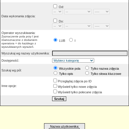
Od:
Data wykonania zdjęcia:
Do:
Operator wyszukiwania:
Zaznaczenie pola przy I jest
równoznaczne z dodaniem
LUB
I
operatora + do każdego z
wyszukiwanych wyrażeń.
Wyszukaj wg nazwy użytkownika:
Dostępność:
Wszystkie pola
Tylko nazwa zdjęcia
Szukaj wg pól:
Tylko opis
Tylko słowa kluczowe
Przeglądaj zdjęcia po ID
Inne opcje:
Wyświetl tylko nowe zdjęcia
Wyświetl tylko polecane zdjęcia
Nazwa użytkownika: