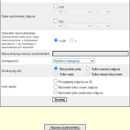
Od:
Data wykonania zdjęcia:
Do:
Operator wyszukiwania:
Zaznaczenie pola przy I jest
równoznaczne z dodaniem
LUB
I
operatora + do każdego z
wyszukiwanych wyrażeń.
Wyszukaj wg nazwy użytkownika:
Dostępność:
Wszystkie pola
Tylko nazwa zdjęcia
Szukaj wg pól:
Tylko opis
Tylko słowa kluczowe
Przeglądaj zdjęcia po ID
Inne opcje:
Wyświetl tylko nowe zdjęcia
Wyświetl tylko polecane zdjęcia
Nazwa użytkownika: