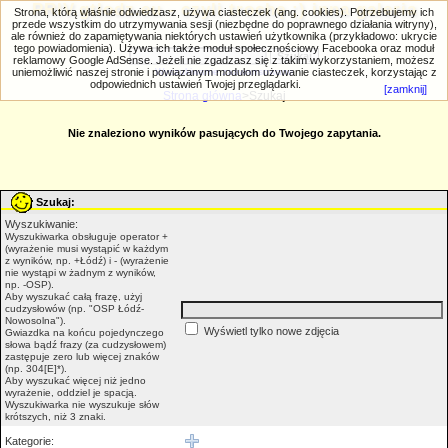
PRIV.gtlodz.eu - czyli trochę ;) inna galeria
Strona, którą właśnie odwiedzasz, używa ciasteczek (ang. cookies). Potrzebujemy ich
przede wszystkim do utrzymywania sesji (niezbędne do poprawnego działania witryny),
ale również do zapamiętywania niektórych ustawień użytkownika (przykładowo: ukrycie
tego powiadomienia). Używa ich także moduł społecznościowy Facebooka oraz moduł
reklamowy Google AdSense. Jeżeli nie zgadzasz się z takim wykorzystaniem, możesz
uniemożliwić naszej stronie i powiązanym modułom używanie ciasteczek, korzystając z
Wyszukiwanie zaawansowane
odpowiednich ustawień Twojej przeglądarki.
[zamknij]
Strona główna
>Szukaj
Nie znaleziono wyników pasujących do Twojego zapytania.
Szukaj:
Wyszukiwanie:
Wyszukiwarka obsługuje operator +
(wyrażenie musi wystąpić w każdym
z wyników, np. +Łódź) i - (wyrażenie
nie wystąpi w żadnym z wyników,
np. -OSP).
Aby wyszukać całą frazę, użyj
cudzysłowów (np. "OSP Łódź-
Nowosolna").
Wyświetl tylko nowe zdjęcia
Gwiazdka na końcu pojedynczego
słowa bądź frazy (za cudzysłowem)
zastępuje zero lub więcej znaków
(np. 304[E]*).
Aby wyszukać więcej niż jedno
wyrażenie, oddziel je spacją.
Wyszukiwarka nie wyszukuje słów
krótszych, niż 3 znaki.
Kategorie: