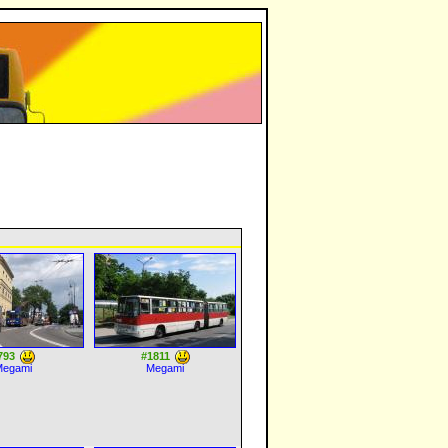
793
#1811
Megami
Megami