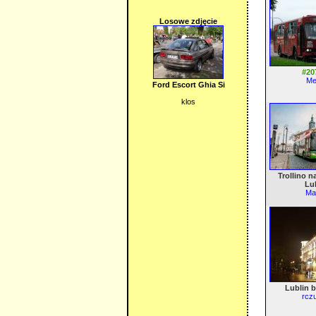
Losowe zdjęcie
#20
Me
Ford Escort Ghia Si
klos
Trollino n
Lub
Mat
Lublin b
rczu