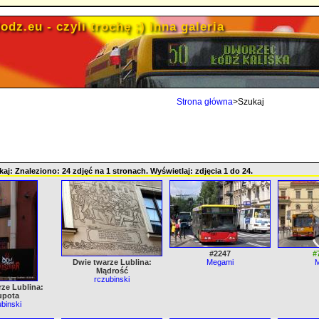
odz.eu - czyli trochę ;) inna galeria
Strona główna
>Szukaj
aj: Znaleziono: 24 zdjęć na 1 stronach. Wyświetlaj: zdjęcia 1 do 24.
#2247
#
Dwie twarze Lublina:
Megami
Mądrość
rczubinski
ze Lublina:
upota
binski