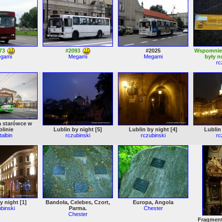
73
#2093
#2025
Wspomnieni
gami
Megami
Megami
były 
rc
a starówce w
linie
Lublin by night [5]
Lublin by night [4]
Lublin
albin
rczubinski
rczubinski
rc
y night [1]
Bandoła, Celebes, Czort,
Europa, Angola
binski
Parma.
Chester
Chester
Fragment