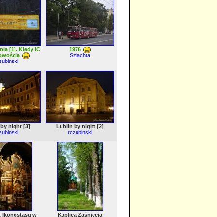
a [1]. Kiedy IC
1976
nowością
Szlachta
zubinski
 by night [3]
Lublin by night [2]
zubinski
rczubinski
 Ikonostasu w
Kaplica Zaśnięcia