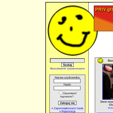
PRIV.gtl
Szuk
Wyszukiwanie zaawansowane
Nazwa użytkownika:
Hasło:
Zapamiętać
logowanie?
Dwie twar
Gł
rczu
»
Zapomniałem(am) hasła
»
Rejestracja