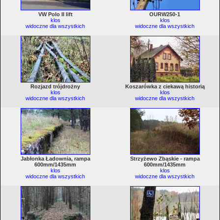
VW Polo II lift
OURW250-1
klos
klos
widoczne dla wszystkich
widoczne dla wszystkich
Rozjazd trójdrożny
Koszarówka z ciekawą historią
klos
klos
widoczne dla wszystkich
widoczne dla wszystkich
Jabłonka Ładownia, rampa
Strzyżewo Zbąskie - rampa
600mm/1435mm
600mm/1435mm
klos
klos
widoczne dla wszystkich
widoczne dla wszystkich