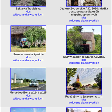
Szklarka Trzcielska
Jezioro Żydowskie A.D. 2024; kładka
klos
dostosowana dla osób
widoczne dla wszystkich
niepełnosprawnych
klos
widoczne dla wszystkich
Usrus w swoim żywiole
OSP w Jabłonce Starej. Czynne.
klos
klos
widoczne dla wszystkich
widoczne dla wszystkich
Mercedes-Benz W114 / W115
klos
Przeżyjmy to jeszcze raz... ;)
widoczne dla wszystkich
klos
widoczne dla wszystkich