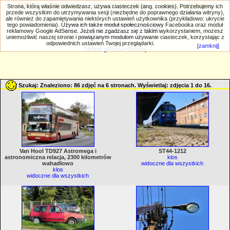
PRIV.gtlodz.eu - czyli trochę ;) inna galeria
Strona, którą właśnie odwiedzasz, używa ciasteczek (ang. cookies). Potrzebujemy ich
przede wszystkim do utrzymywania sesji (niezbędne do poprawnego działania witryny),
ale również do zapamiętywania niektórych ustawień użytkownika (przykładowo: ukrycie
tego powiadomienia). Używa ich także moduł społecznościowy Facebooka oraz moduł
reklamowy Google AdSense. Jeżeli nie zgadzasz się z takim wykorzystaniem, możesz
uniemożliwić naszej stronie i powiązanym modułom używanie ciasteczek, korzystając z
Wyszukiwanie zaawansowane
odpowiednich ustawień Twojej przeglądarki.
[zamknij]
Strona główna
>Szukaj
Szukaj: Znaleziono: 86 zdjęć na 6 stronach. Wyświetlaj: zdjęcia 1 do 16.
Van Hool TD927 Astromega i
ST44-1212
astronomiczna relacja, 2300 kilometrów
klos
wahadłowo
widoczne dla wszystkich
klos
widoczne dla wszystkich