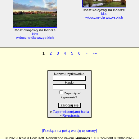
Most kolejowy na Bobrze
klos
widoczne dla wszystkich
Most drogowy na bobrze
klos
widoczne dla wszystkich
1
2
3
4
5
6
»
»»
Nazwa użytkownika:
Hasło:
Zapamiętać
logowanie?
»
Zapomniałem(am) hasła
»
Rejestracja
[Przełącz na pełną wersję tej strony]
© 2026 Ukalo & Pewusoft. Napędzane piwem i
4images
1.10 Copyright © 2002-2026