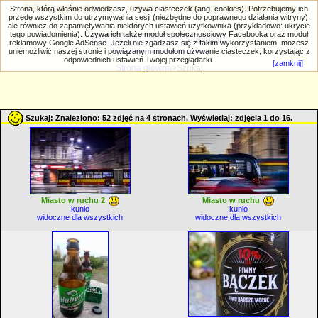
PRIV.gtlodz.eu - czyli trochę ;) inna galeria
Strona, którą właśnie odwiedzasz, używa ciasteczek (ang. cookies). Potrzebujemy ich
przede wszystkim do utrzymywania sesji (niezbędne do poprawnego działania witryny),
ale również do zapamiętywania niektórych ustawień użytkownika (przykładowo: ukrycie
tego powiadomienia). Używa ich także moduł społecznościowy Facebooka oraz moduł
reklamowy Google AdSense. Jeżeli nie zgadzasz się z takim wykorzystaniem, możesz
uniemożliwić naszej stronie i powiązanym modułom używanie ciasteczek, korzystając z
Wyszukiwanie zaawansowane
odpowiednich ustawień Twojej przeglądarki.
[zamknij]
Strona główna
>Szukaj
Szukaj: Znaleziono: 52 zdjęć na 4 stronach. Wyświetlaj: zdjęcia 1 do 16.
Miasto w ruchu 2
Miasto w ruchu
kunio
kunio
widoczne dla wszystkich
widoczne dla wszystkich