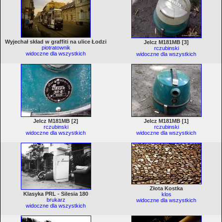
Wyjechał skład w graffiti na ulice Łodzi
Jelcz M181MB [3]
piotratownik
rczubinski
widoczne dla wszystkich
widoczne dla wszystkich
Jelcz M181MB [2]
Jelcz M181MB [1]
rczubinski
rczubinski
widoczne dla wszystkich
widoczne dla wszystkich
Złota Kostka
Klasyka PRL - Silesia 180
klos
brukarz
widoczne dla wszystkich
widoczne dla wszystkich