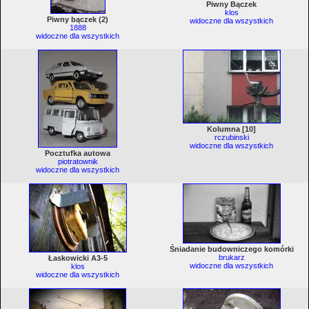
Piwny Bączek
klos
Piwny bączek (2)
widoczne dla wszystkich
1888
widoczne dla wszystkich
Kolumna [10]
rczubinski
widoczne dla wszystkich
Pocztufka autowa
piotratownik
widoczne dla wszystkich
Śniadanie budowniczego komórki
brukarz
Łaskowicki A3-5
widoczne dla wszystkich
klos
widoczne dla wszystkich