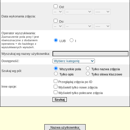
Od:
Data wykonania zdjęcia:
Do:
Operator wyszukiwania:
Zaznaczenie pola przy I jest
równoznaczne z dodaniem
LUB
I
operatora + do każdego z
wyszukiwanych wyrażeń.
Wyszukaj wg nazwy użytkownika:
Dostępność:
Wszystkie pola
Tylko nazwa zdjęcia
Szukaj wg pól:
Tylko opis
Tylko słowa kluczowe
Przeglądaj zdjęcia po ID
Inne opcje:
Wyświetl tylko nowe zdjęcia
Wyświetl tylko polecane zdjęcia
Nazwa użytkownika: