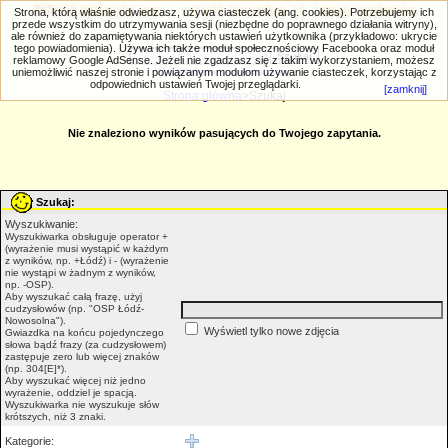
PRIV.gtlodz.eu - czyli trochę ;) inna galeria
Strona, którą właśnie odwiedzasz, używa ciasteczek (ang. cookies). Potrzebujemy ich
przede wszystkim do utrzymywania sesji (niezbędne do poprawnego działania witryny),
ale również do zapamiętywania niektórych ustawień użytkownika (przykładowo: ukrycie
tego powiadomienia). Używa ich także moduł społecznościowy Facebooka oraz moduł
reklamowy Google AdSense. Jeżeli nie zgadzasz się z takim wykorzystaniem, możesz
uniemożliwić naszej stronie i powiązanym modułom używanie ciasteczek, korzystając z
Wyszukiwanie zaawansowane
odpowiednich ustawień Twojej przeglądarki.
[zamknij]
Strona główna
>Szukaj
Nie znaleziono wyników pasujących do Twojego zapytania.
Szukaj:
Wyszukiwanie:
Wyszukiwarka obsługuje operator +
(wyrażenie musi wystąpić w każdym
z wyników, np. +Łódź) i - (wyrażenie
nie wystąpi w żadnym z wyników,
np. -OSP).
Aby wyszukać całą frazę, użyj
cudzysłowów (np. "OSP Łódź-
Nowosolna").
Wyświetl tylko nowe zdjęcia
Gwiazdka na końcu pojedynczego
słowa bądź frazy (za cudzysłowem)
zastępuje zero lub więcej znaków
(np. 304[E]*).
Aby wyszukać więcej niż jedno
wyrażenie, oddziel je spacją.
Wyszukiwarka nie wyszukuje słów
krótszych, niż 3 znaki.
Kategorie: