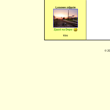
Losowe zdjęcie
Zjazd na Depo
klos
© 20