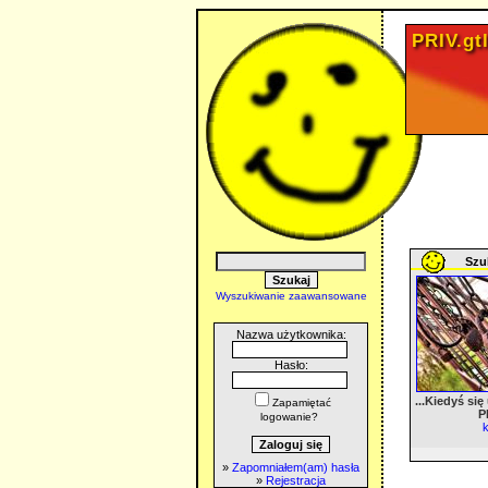
PRIV.gtl
Szuk
Wyszukiwanie zaawansowane
Nazwa użytkownika:
Hasło:
...Kiedyś si
Zapamiętać
P
logowanie?
k
»
Zapomniałem(am) hasła
»
Rejestracja