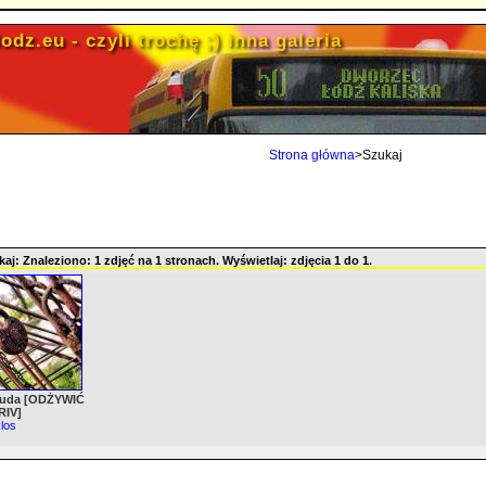
odz.eu - czyli trochę ;) inna galeria
Strona główna
>Szukaj
aj: Znaleziono: 1 zdjęć na 1 stronach. Wyświetlaj: zdjęcia 1 do 1.
ę uda [ODŻYWIĆ
RIV]
los