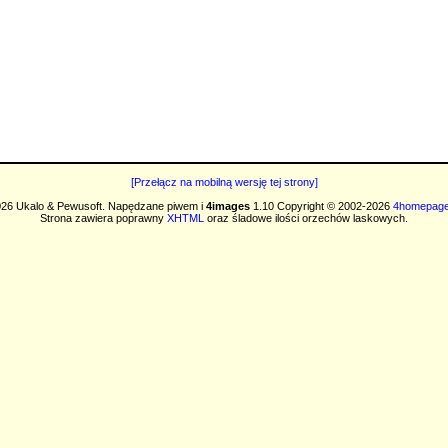
[Przełącz na mobilną wersję tej strony]
26 Ukalo & Pewusoft. Napędzane piwem i
4images
1.10 Copyright © 2002-2026
4homepage
Strona zawiera poprawny
XHTML
oraz śladowe ilości orzechów laskowych.