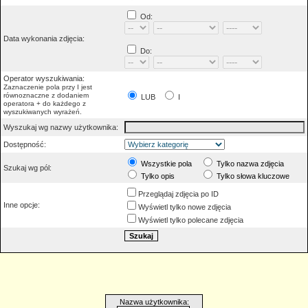
Od:
Data wykonania zdjęcia:
Do:
Operator wyszukiwania:
Zaznaczenie pola przy I jest
równoznaczne z dodaniem
LUB
I
operatora + do każdego z
wyszukiwanych wyrażeń.
Wyszukaj wg nazwy użytkownika:
Dostępność:
Wszystkie pola
Tylko nazwa zdjęcia
Szukaj wg pól:
Tylko opis
Tylko słowa kluczowe
Przeglądaj zdjęcia po ID
Inne opcje:
Wyświetl tylko nowe zdjęcia
Wyświetl tylko polecane zdjęcia
Nazwa użytkownika: