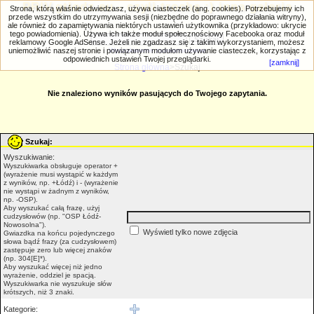
PRIV.gtlodz.eu - czyli trochę ;) inna galeria
Strona, którą właśnie odwiedzasz, używa ciasteczek (ang. cookies). Potrzebujemy ich
przede wszystkim do utrzymywania sesji (niezbędne do poprawnego działania witryny),
ale również do zapamiętywania niektórych ustawień użytkownika (przykładowo: ukrycie
tego powiadomienia). Używa ich także moduł społecznościowy Facebooka oraz moduł
reklamowy Google AdSense. Jeżeli nie zgadzasz się z takim wykorzystaniem, możesz
uniemożliwić naszej stronie i powiązanym modułom używanie ciasteczek, korzystając z
Wyszukiwanie zaawansowane
odpowiednich ustawień Twojej przeglądarki.
[zamknij]
Strona główna
>Szukaj
Nie znaleziono wyników pasujących do Twojego zapytania.
Szukaj:
Wyszukiwanie:
Wyszukiwarka obsługuje operator +
(wyrażenie musi wystąpić w każdym
z wyników, np. +Łódź) i - (wyrażenie
nie wystąpi w żadnym z wyników,
np. -OSP).
Aby wyszukać całą frazę, użyj
cudzysłowów (np. "OSP Łódź-
Nowosolna").
Wyświetl tylko nowe zdjęcia
Gwiazdka na końcu pojedynczego
słowa bądź frazy (za cudzysłowem)
zastępuje zero lub więcej znaków
(np. 304[E]*).
Aby wyszukać więcej niż jedno
wyrażenie, oddziel je spacją.
Wyszukiwarka nie wyszukuje słów
krótszych, niż 3 znaki.
Kategorie: