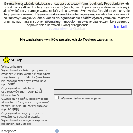
PRIV.gtlodz.eu - czyli trochę ;) inna galeria
Strona, którą właśnie odwiedzasz, używa ciasteczek (ang. cookies). Potrzebujemy ich
przede wszystkim do utrzymywania sesji (niezbędne do poprawnego działania witryny),
ale również do zapamiętywania niektórych ustawień użytkownika (przykładowo: ukrycie
tego powiadomienia). Używa ich także moduł społecznościowy Facebooka oraz moduł
reklamowy Google AdSense. Jeżeli nie zgadzasz się z takim wykorzystaniem, możesz
uniemożliwić naszej stronie i powiązanym modułom używanie ciasteczek, korzystając z
Wyszukiwanie zaawansowane
odpowiednich ustawień Twojej przeglądarki.
[zamknij]
Strona główna
>Szukaj
Nie znaleziono wyników pasujących do Twojego zapytania.
Szukaj:
Wyszukiwanie:
Wyszukiwarka obsługuje operator +
(wyrażenie musi wystąpić w każdym
z wyników, np. +Łódź) i - (wyrażenie
nie wystąpi w żadnym z wyników,
np. -OSP).
Aby wyszukać całą frazę, użyj
cudzysłowów (np. "OSP Łódź-
Nowosolna").
Wyświetl tylko nowe zdjęcia
Gwiazdka na końcu pojedynczego
słowa bądź frazy (za cudzysłowem)
zastępuje zero lub więcej znaków
(np. 304[E]*).
Aby wyszukać więcej niż jedno
wyrażenie, oddziel je spacją.
Wyszukiwarka nie wyszukuje słów
krótszych, niż 3 znaki.
Kategorie: