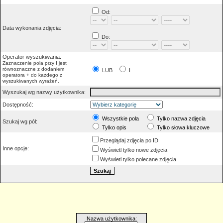
Od:
Data wykonania zdjęcia:
Do:
Operator wyszukiwania:
Zaznaczenie pola przy I jest
równoznaczne z dodaniem
LUB
I
operatora + do każdego z
wyszukiwanych wyrażeń.
Wyszukaj wg nazwy użytkownika:
Dostępność:
Wszystkie pola
Tylko nazwa zdjęcia
Szukaj wg pól:
Tylko opis
Tylko słowa kluczowe
Przeglądaj zdjęcia po ID
Inne opcje:
Wyświetl tylko nowe zdjęcia
Wyświetl tylko polecane zdjęcia
Nazwa użytkownika: