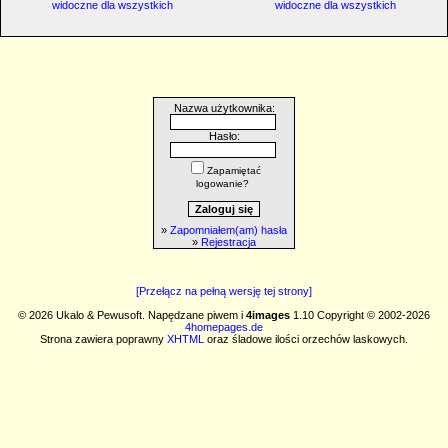
widoczne dla wszystkich
widoczne dla wszystkich
Nazwa użytkownika:
Hasło:
Zapamiętać
logowanie?
»
Zapomniałem(am) hasła
»
Rejestracja
[Przełącz na pełną wersję tej strony]
© 2026 Ukalo & Pewusoft. Napędzane piwem i
4images
1.10 Copyright © 2002-2026
4homepages.de
Strona zawiera poprawny
XHTML
oraz śladowe ilości orzechów laskowych.