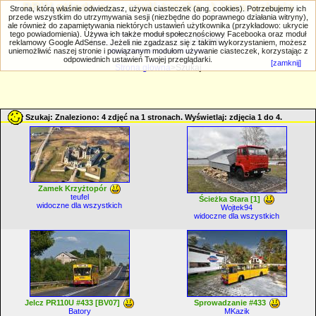
PRIV.gtlodz.eu - czyli trochę ;) inna galeria
Strona, którą właśnie odwiedzasz, używa ciasteczek (ang. cookies). Potrzebujemy ich
przede wszystkim do utrzymywania sesji (niezbędne do poprawnego działania witryny),
ale również do zapamiętywania niektórych ustawień użytkownika (przykładowo: ukrycie
tego powiadomienia). Używa ich także moduł społecznościowy Facebooka oraz moduł
reklamowy Google AdSense. Jeżeli nie zgadzasz się z takim wykorzystaniem, możesz
uniemożliwić naszej stronie i powiązanym modułom używanie ciasteczek, korzystając z
Wyszukiwanie zaawansowane
odpowiednich ustawień Twojej przeglądarki.
[zamknij]
Strona główna
>Szukaj
Szukaj: Znaleziono: 4 zdjęć na 1 stronach. Wyświetlaj: zdjęcia 1 do 4.
Zamek Krzyżtopór
teufel
Ścieżka Stara [1]
widoczne dla wszystkich
Wojtek94
widoczne dla wszystkich
Jelcz PR110U #433 [BV07]
Sprowadzanie #433
Batory
MKazik