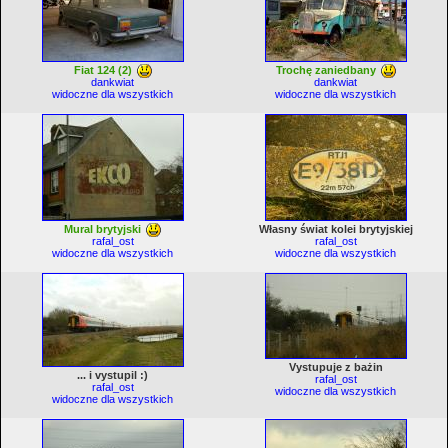
Fiat 124 (2)
Trochę zaniedbany
dankwiat
dankwiat
widoczne dla wszystkich
widoczne dla wszystkich
Mural brytyjski
Własny świat kolei brytyjskiej
rafal_ost
rafal_ost
widoczne dla wszystkich
widoczne dla wszystkich
Vystupuje z bażin
... i vystupil :)
rafal_ost
rafal_ost
widoczne dla wszystkich
widoczne dla wszystkich