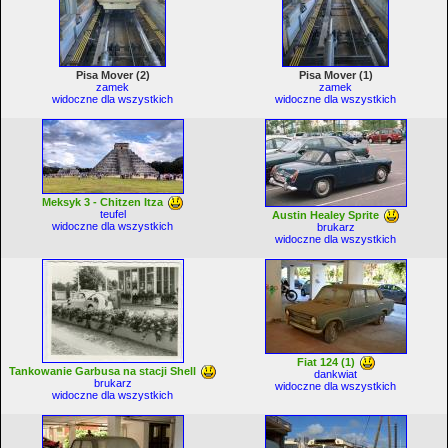
Pisa Mover (2)
Pisa Mover (1)
zamek
zamek
widoczne dla wszystkich
widoczne dla wszystkich
Meksyk 3 - Chitzen Itza
teufel
Austin Healey Sprite
widoczne dla wszystkich
brukarz
widoczne dla wszystkich
Fiat 124 (1)
Tankowanie Garbusa na stacji Shell
dankwiat
brukarz
widoczne dla wszystkich
widoczne dla wszystkich