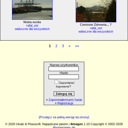
Niska woda
Centrum Zdrowia... ?
rafal_ost
rafal_ost
widoczne dla wszystkich
widoczne dla wszystkich
1
2
3
»
»»
Nazwa użytkownika:
Hasło:
Zapamiętać
logowanie?
»
Zapomniałem(am) hasła
»
Rejestracja
[Przełącz na pełną wersję tej strony]
© 2026 Ukalo & Pewusoft. Napędzane piwem i
4images
1.10 Copyright © 2002-2026
4homepages.de