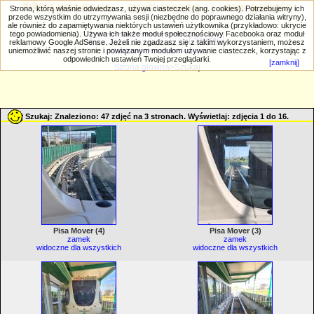
PRIV.gtlodz.eu - czyli trochę ;) inna galeria
Strona, którą właśnie odwiedzasz, używa ciasteczek (ang. cookies). Potrzebujemy ich
przede wszystkim do utrzymywania sesji (niezbędne do poprawnego działania witryny),
ale również do zapamiętywania niektórych ustawień użytkownika (przykładowo: ukrycie
tego powiadomienia). Używa ich także moduł społecznościowy Facebooka oraz moduł
reklamowy Google AdSense. Jeżeli nie zgadzasz się z takim wykorzystaniem, możesz
uniemożliwić naszej stronie i powiązanym modułom używanie ciasteczek, korzystając z
Wyszukiwanie zaawansowane
odpowiednich ustawień Twojej przeglądarki.
[zamknij]
Strona główna
>Szukaj
Szukaj: Znaleziono: 47 zdjęć na 3 stronach. Wyświetlaj: zdjęcia 1 do 16.
Pisa Mover (4)
Pisa Mover (3)
zamek
zamek
widoczne dla wszystkich
widoczne dla wszystkich