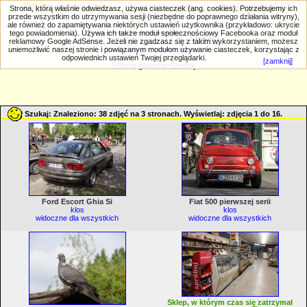
PRIV.gtlodz.eu - czyli trochę ;) inna galeria
Strona, którą właśnie odwiedzasz, używa ciasteczek (ang. cookies). Potrzebujemy ich
przede wszystkim do utrzymywania sesji (niezbędne do poprawnego działania witryny),
ale również do zapamiętywania niektórych ustawień użytkownika (przykładowo: ukrycie
tego powiadomienia). Używa ich także moduł społecznościowy Facebooka oraz moduł
reklamowy Google AdSense. Jeżeli nie zgadzasz się z takim wykorzystaniem, możesz
uniemożliwić naszej stronie i powiązanym modułom używanie ciasteczek, korzystając z
Wyszukiwanie zaawansowane
odpowiednich ustawień Twojej przeglądarki.
[zamknij]
Strona główna
>Szukaj
Szukaj: Znaleziono: 38 zdjęć na 3 stronach. Wyświetlaj: zdjęcia 1 do 16.
Ford Escort Ghia Si
Fiat 500 pierwszej serii
klos
klos
widoczne dla wszystkich
widoczne dla wszystkich
Sklep, w którym czas się zatrzymał