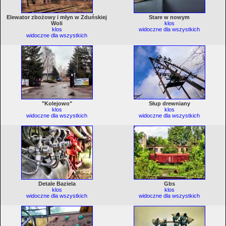
Elewator zbożowy i młyn w Zduńskiej
Stare w nowym
Woli
klos
klos
widoczne dla wszystkich
widoczne dla wszystkich
"Kolejowo"
Słup drewniany
klos
klos
widoczne dla wszystkich
widoczne dla wszystkich
Detale Baziela
Gbs
klos
klos
widoczne dla wszystkich
widoczne dla wszystkich