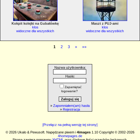
Kokpit kolejki na Gubałówkę
Maszt z PUJ-ami
klos
klos
widoczne dla wszystkich
widoczne dla wszystkich
1
2
3
»
»»
Nazwa użytkownika:
Hasło:
Zapamiętać
logowanie?
»
Zapomniałem(am) hasła
»
Rejestracja
[Przełącz na pełną wersję tej strony]
© 2026 Ukalo & Pewusoft. Napędzane piwem i
4images
1.10 Copyright © 2002-2026
4homepages.de
Strona zawiera poprawny
XHTML
oraz śladowe ilości orzechów laskowych.