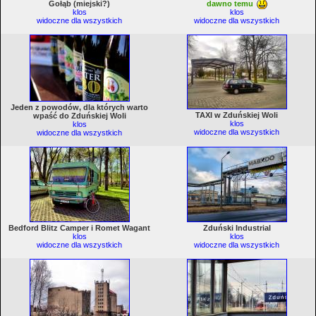
Gołąb (miejski?)
dawno temu
klos
klos
widoczne dla wszystkich
widoczne dla wszystkich
Jeden z powodów, dla których warto
TAXI w Zduńskiej Woli
wpaść do Zduńskiej Woli
klos
klos
widoczne dla wszystkich
widoczne dla wszystkich
Bedford Blitz Camper i Romet Wagant
Zduński Industrial
klos
klos
widoczne dla wszystkich
widoczne dla wszystkich