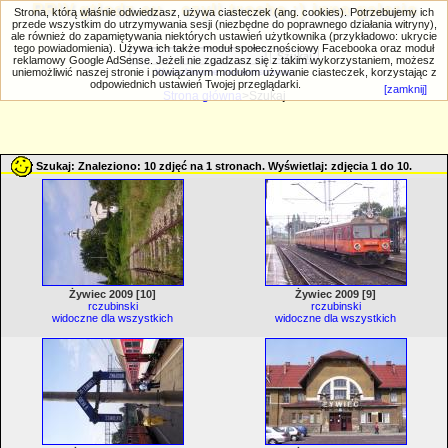
PRIV.gtlodz.eu - czyli trochę ;) inna galeria
Strona, którą właśnie odwiedzasz, używa ciasteczek (ang. cookies). Potrzebujemy ich
przede wszystkim do utrzymywania sesji (niezbędne do poprawnego działania witryny),
ale również do zapamiętywania niektórych ustawień użytkownika (przykładowo: ukrycie
tego powiadomienia). Używa ich także moduł społecznościowy Facebooka oraz moduł
reklamowy Google AdSense. Jeżeli nie zgadzasz się z takim wykorzystaniem, możesz
uniemożliwić naszej stronie i powiązanym modułom używanie ciasteczek, korzystając z
Wyszukiwanie zaawansowane
odpowiednich ustawień Twojej przeglądarki.
[zamknij]
Strona główna
>Szukaj
Szukaj: Znaleziono: 10 zdjęć na 1 stronach. Wyświetlaj: zdjęcia 1 do 10.
Żywiec 2009 [10]
Żywiec 2009 [9]
rczubinski
rczubinski
widoczne dla wszystkich
widoczne dla wszystkich