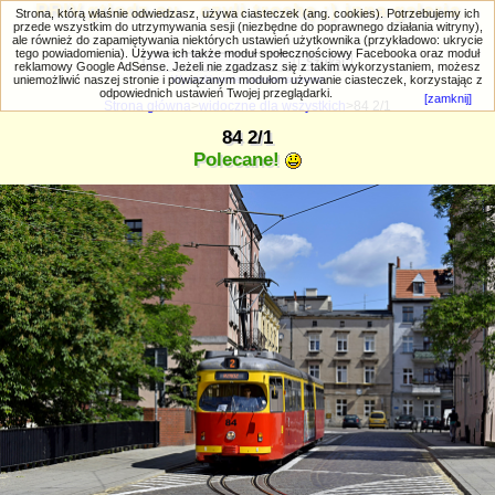
PRIV.gtlodz.eu - czyli trochę ;) inna galeria
Strona, którą właśnie odwiedzasz, używa ciasteczek (ang. cookies). Potrzebujemy ich
przede wszystkim do utrzymywania sesji (niezbędne do poprawnego działania witryny),
ale również do zapamiętywania niektórych ustawień użytkownika (przykładowo: ukrycie
tego powiadomienia). Używa ich także moduł społecznościowy Facebooka oraz moduł
reklamowy Google AdSense. Jeżeli nie zgadzasz się z takim wykorzystaniem, możesz
uniemożliwić naszej stronie i powiązanym modułom używanie ciasteczek, korzystając z
Wyszukiwanie zaawansowane
odpowiednich ustawień Twojej przeglądarki.
[zamknij]
Strona główna
>
widoczne dla wszystkich
>84 2/1
84 2/1
Polecane!