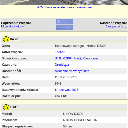
©
Zachar
- wszelkie prawa zastrzeżone.
Poprzednie zdjęcie:
Następne zdjęcie:
Elixią do Stoków
A na popychu...
84 2/1
Opis:
Test nowego sprzętu - Nikona D3300.
Autor zdjęcia:
Zachar
Słowa kluczowe:
GT8
,
MZK84
,
linia2
,
Klasztorna
Kategorie:
Grudziądz
Dostępność:
widoczne dla wszystkich
Data:
11.06.2017 22:18
Wyświetleń:
2849
Data wykonania zdjęcia:
11 czerwca 2017
Rozmiar pliku:
434.1 KB
EXIF:
Model:
NIKON D3300
Producent:
NIKON CORPORATION
Długość ogniskowej:
55mm