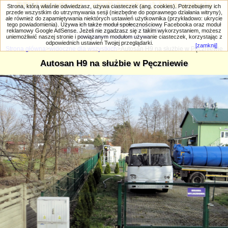
PRIV.gtlodz.eu - czyli trochę ;) inna galeria
Strona, którą właśnie odwiedzasz, używa ciasteczek (ang. cookies). Potrzebujemy ich
przede wszystkim do utrzymywania sesji (niezbędne do poprawnego działania witryny),
ale również do zapamiętywania niektórych ustawień użytkownika (przykładowo: ukrycie
tego powiadomienia). Używa ich także moduł społecznościowy Facebooka oraz moduł
reklamowy Google AdSense. Jeżeli nie zgadzasz się z takim wykorzystaniem, możesz
uniemożliwić naszej stronie i powiązanym modułom używanie ciasteczek, korzystając z
Wyszukiwanie zaawansowane
odpowiednich ustawień Twojej przeglądarki.
[zamknij]
Strona główna
>
widoczne dla wszystkich
>Autosan H9 na służbie w Pęczniewie
Autosan H9 na służbie w Pęczniewie