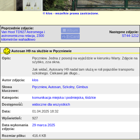
©
klos
- wszelkie prawa zastrzeżone.
Poprzednie zdjęcie:
Van Hool TD927 Astromega i
Następne zdjęcie:
astronomiczna relacja, 2300
ST44-1212
kilometrów wahadłowo
Autosan H9 na służbie w Pęczniewie
Opis:
Pęczniew. Jedna z posesji na wyjeździe w kierunku Warty. Zdjęcie na
szybko, zza okna.
Jak widać, Autosany H9 nadal tam służą w roli pojazdów transportu
szkolnego. Ciekawe jak długo...
Autor zdjęcia:
klos
Słowa
Pęczniew
,
Autosan
,
Szkolny
,
Gimbus
kluczowe:
Kategorie:
komunikacja miejska i podmiejska
,
łódzkie
Dostępność:
widoczne dla wszystkich
Data:
01.04.2025 18:32
Wyświetleń:
927
Data wykonania
29 marca 2025
zdjęcia:
Rozmiar pliku:
416.4 KB