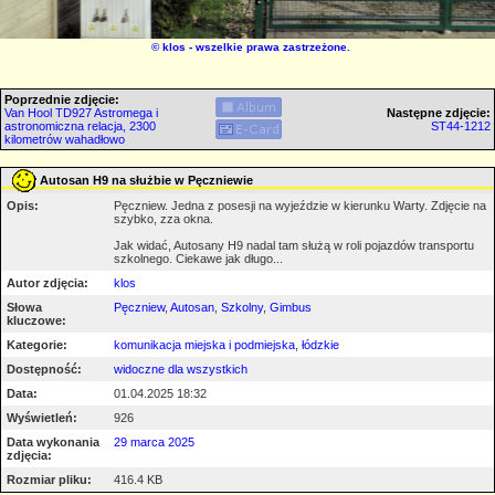
©
klos
- wszelkie prawa zastrzeżone.
Poprzednie zdjęcie:
Van Hool TD927 Astromega i
Następne zdjęcie:
astronomiczna relacja, 2300
ST44-1212
kilometrów wahadłowo
Autosan H9 na służbie w Pęczniewie
Opis:
Pęczniew. Jedna z posesji na wyjeździe w kierunku Warty. Zdjęcie na
szybko, zza okna.
Jak widać, Autosany H9 nadal tam służą w roli pojazdów transportu
szkolnego. Ciekawe jak długo...
Autor zdjęcia:
klos
Słowa
Pęczniew
,
Autosan
,
Szkolny
,
Gimbus
kluczowe:
Kategorie:
komunikacja miejska i podmiejska
,
łódzkie
Dostępność:
widoczne dla wszystkich
Data:
01.04.2025 18:32
Wyświetleń:
926
Data wykonania
29 marca 2025
zdjęcia:
Rozmiar pliku:
416.4 KB