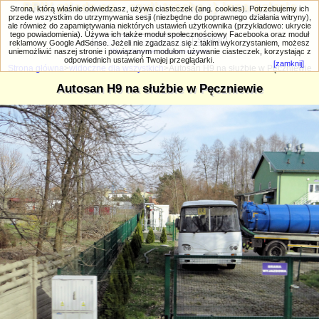
PRIV.gtlodz.eu - czyli trochę ;) inna galeria
Strona, którą właśnie odwiedzasz, używa ciasteczek (ang. cookies). Potrzebujemy ich
przede wszystkim do utrzymywania sesji (niezbędne do poprawnego działania witryny),
ale również do zapamiętywania niektórych ustawień użytkownika (przykładowo: ukrycie
tego powiadomienia). Używa ich także moduł społecznościowy Facebooka oraz moduł
reklamowy Google AdSense. Jeżeli nie zgadzasz się z takim wykorzystaniem, możesz
uniemożliwić naszej stronie i powiązanym modułom używanie ciasteczek, korzystając z
Wyszukiwanie zaawansowane
odpowiednich ustawień Twojej przeglądarki.
[zamknij]
Strona główna
>
widoczne dla wszystkich
>Autosan H9 na służbie w Pęczniewie
Autosan H9 na służbie w Pęczniewie