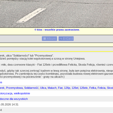
©
klos
- wszelkie prawa zastrzeżone.
rek, ulica "Solidarności" lub "Przemysłowa".
zieś pomiędzy stacją kolei wąskotorowej a szosą w stronę Uniejowa.
 miło, dwa czerwone klasyki - Fiat 126elx i przedliftowa Felicita, Skoda Felicja, również cze
edyś, gdyby tak szerzej zerknąć kadrem w lewą stronę, była tam potężna elektrownia, nieop
skotorowa. Po zamknięciu tej części kombinatu, pozostała budowa nowej elektrowni gazowej,
eci przemysłowej i na pocieszenie - graty na ulicach:)
os
urek
,
Przemysłowa
,
Solidarność
,
Ulica
,
Maluch
,
Fiat
,
126p
,
126el
,
126elx
,
Felka
,
Felicia
,
Sko
toryzacja
,
wielkopolskie
doczne dla wszystkich
.05.2026 14:31
64