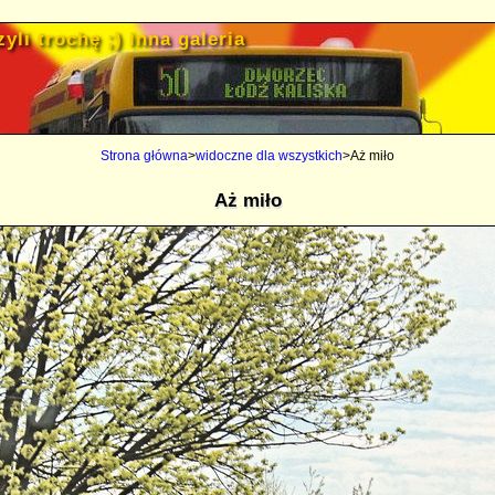
yli trochę ;) inna galeria
Strona główna
>
widoczne dla wszystkich
>Aż miło
Aż miło