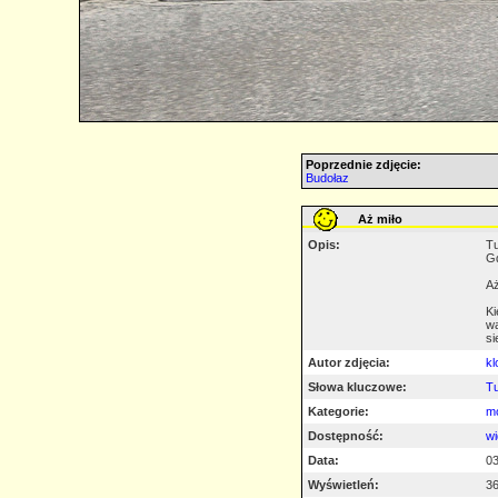
Poprzednie zdjęcie:
Budołaz
Aż miło
Opis:
Tu
Gd
Aż
Ki
wą
si
Autor zdjęcia:
kl
Słowa kluczowe:
T
Kategorie:
mo
Dostępność:
wi
Data:
03
Wyświetleń:
3