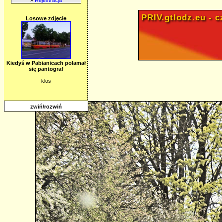
PRIV.gtlodz.eu - cz
Losowe zdjęcie
Kiedyś w Pabianicach połamał
się pantograf
klos
zwiń/rozwiń