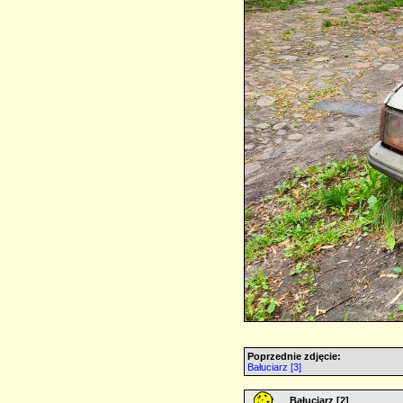
Poprzednie zdjęcie:
Bałuciarz [3]
Bałuciarz [2]