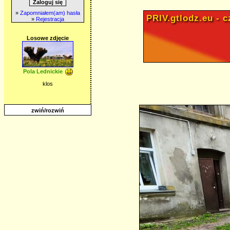
»
Zapomniałem(am) hasła
PRIV.gtlodz.eu - cz
»
Rejestracja
Losowe zdjęcie
Pola Lednickie
klos
zwiń/rozwiń