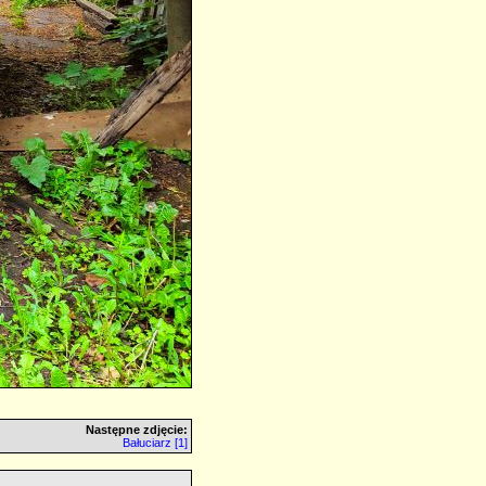
Następne zdjęcie:
Bałuciarz [1]