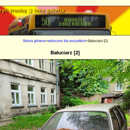
yli trochę ;) inna galeria
Strona główna
>
widoczne dla wszystkich
>Bałuciarz [2]
Bałuciarz [2]