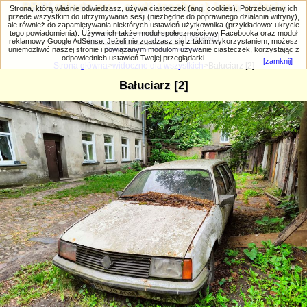
PRIV.gtlodz.eu - czyli trochę ;) inna galeria
Strona, którą właśnie odwiedzasz, używa ciasteczek (ang. cookies). Potrzebujemy ich
przede wszystkim do utrzymywania sesji (niezbędne do poprawnego działania witryny),
ale również do zapamiętywania niektórych ustawień użytkownika (przykładowo: ukrycie
tego powiadomienia). Używa ich także moduł społecznościowy Facebooka oraz moduł
reklamowy Google AdSense. Jeżeli nie zgadzasz się z takim wykorzystaniem, możesz
uniemożliwić naszej stronie i powiązanym modułom używanie ciasteczek, korzystając z
Wyszukiwanie zaawansowane
odpowiednich ustawień Twojej przeglądarki.
[zamknij]
Strona główna
>
widoczne dla wszystkich
>Bałuciarz [2]
Bałuciarz [2]