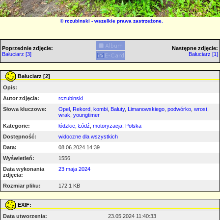
©
rczubinski
- wszelkie prawa zastrzeżone.
Poprzednie zdjęcie:
Następne zdjęcie:
Bałuciarz [3]
Bałuciarz [1]
Bałuciarz [2]
Opis:
Autor zdjęcia:
rczubinski
Słowa kluczowe:
Opel
,
Rekord
,
kombi
,
Bałuty
,
Limanowskiego
,
podwórko
,
wrost
,
wrak
,
youngtimer
Kategorie:
łódzkie
,
Łódź
,
motoryzacja
,
Polska
Dostępność:
widoczne dla wszystkich
Data:
08.06.2024 14:39
Wyświetleń:
1556
Data wykonania
23 maja 2024
zdjęcia:
Rozmiar pliku:
172.1 KB
EXIF:
Data utworzenia:
23.05.2024 11:40:33