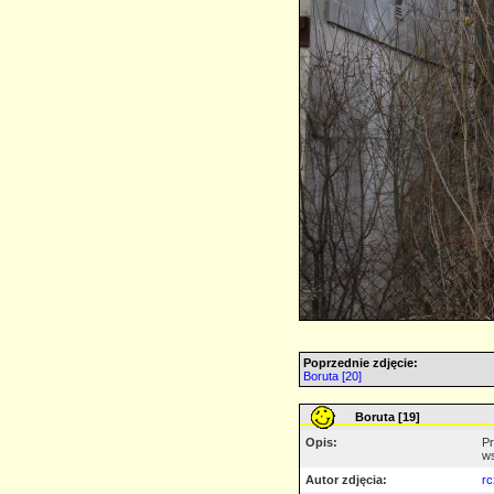
Poprzednie zdjęcie:
Boruta [20]
Boruta [19]
Opis:
Pr
ws
Autor zdjęcia:
rc