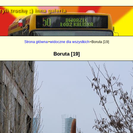
yli trochę ;) inna galeria
Strona główna
>
widoczne dla wszystkich
>Boruta [19]
Boruta [19]