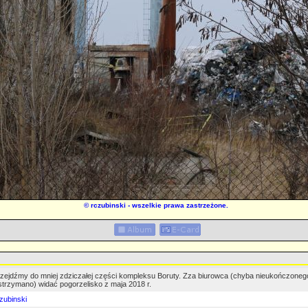
©
rczubinski
- wszelkie prawa zastrzeżone.
zejdźmy do mniej zdziczałej części kompleksu Boruty. Zza biurowca (chyba nieukończoneg
trzymano) widać pogorzelisko z maja 2018 r.
zubinski