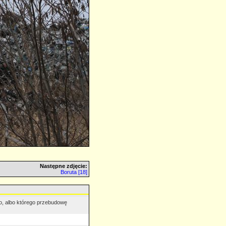
Następne zdjęcie:
Boruta [18]
o, albo którego przebudowę