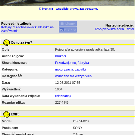
©
brukarz
- wszelkie prawa zastrzeżone.
Poprzednie zdjęcie:
Następne zdjęcie:
Kolejny "czechosłowacki klasyk" na
125p pierwsza seria - detal
zamówienie.
Co to za typ?
Opis:
Fotografia autorstwa pradziadka, lata 30.
Autor zdjęcia:
brukarz
Słowa kluczowe:
Przedwojenne
,
fabryka
Kategorie:
motoryzacja
,
zabytki
Dostępność:
widoczne dla wszystkich
Data:
12.03.2011 07:55
Wyświetleń:
1964
Data wykonania zdjęcia:
(nieznana)
Rozmiar pliku:
227.4 KB
EXIF:
Model:
DSC-F828
Producent:
SONY
Długość ogniskowej:
7.1mm