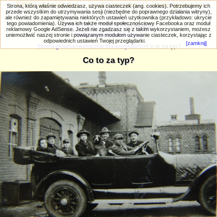
PRIV.gtlodz.eu - czyli trochę ;) inna galeria
Strona, którą właśnie odwiedzasz, używa ciasteczek (ang. cookies). Potrzebujemy ich
przede wszystkim do utrzymywania sesji (niezbędne do poprawnego działania witryny),
ale również do zapamiętywania niektórych ustawień użytkownika (przykładowo: ukrycie
tego powiadomienia). Używa ich także moduł społecznościowy Facebooka oraz moduł
reklamowy Google AdSense. Jeżeli nie zgadzasz się z takim wykorzystaniem, możesz
uniemożliwić naszej stronie i powiązanym modułom używanie ciasteczek, korzystając z
Wyszukiwanie zaawansowane
odpowiednich ustawień Twojej przeglądarki.
[zamknij]
Strona główna
>
widoczne dla wszystkich
>Co to za typ?
Co to za typ?