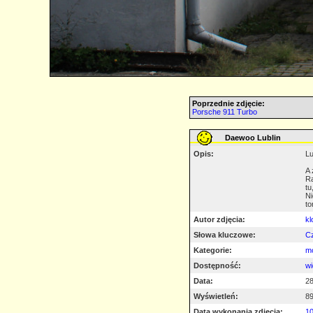
Poprzednie zdjęcie:
Porsche 911 Turbo
Daewoo Lublin
Opis:
Lu
A 
Ra
tu
Ni
to
Autor zdjęcia:
kl
Słowa kluczowe:
C
Kategorie:
mo
Dostępność:
wi
Data:
28
Wyświetleń:
8
Data wykonania zdjęcia:
10