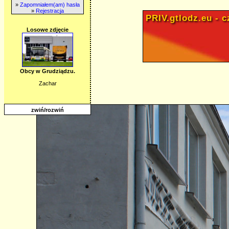
»
Zapomniałem(am) hasła
»
Rejestracja
PRIV.gtlodz.eu - cz
Losowe zdjęcie
Obcy w Grudziądzu.
Zachar
zwiń/rozwiń