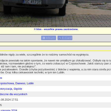
©
klos
- wszelkie prawa zastrzeżone.
blinów nigdy za wiele, szczególnie że to rodzimy samochód na wyginięciu.
zdjęcie powstało na takim spontanie, że nawet nie umiałbym go zlokalizować. Odbyło się to 
kowa, rozmawiałem głośno o tym, co warto zobaczyć w Częstochowie. Jakiś starszy pan z p
, idź tam i tam, nie pożałujesz".
e pożałowałem. Osiedle (chyba pożydowskie) z bloków z wapienia, a za nim stara strefa pr
rów. Oraz kilka ciekawostek techniki, w tym ten Lublin.
os
zęstochowa
,
Daewoo
,
Lublin
toryzacja
,
śląskie
doczne dla wszystkich
.08.2024 17:51
95
 sierpnia 2024