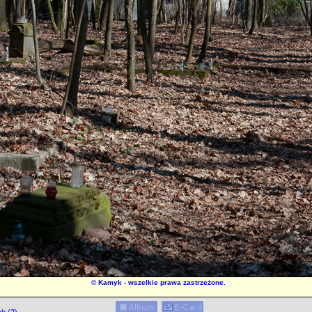
©
Kamyk
- wszelkie prawa zastrzeżone.