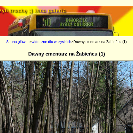
yli trochę ;) inna galeria
Strona główna
>
widoczne dla wszystkich
>Dawny cmentarz na Żabieńcu (1)
Dawny cmentarz na Żabieńcu (1)