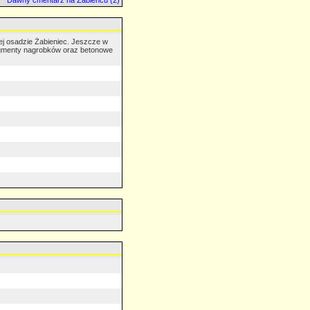
Dawny cmentarz na Żabieńcu (2)
ej osadzie Żabieniec. Jeszcze w
ragmenty nagrobków oraz betonowe