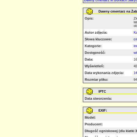
Dawny cmentarz w Górkach Staryc
Dawny cmentarz na Żab
Opis:
Zl
la
ob
Autor zdjęcia:
K
Słowa kluczowe:
c
Kategorie:
in
Dostępność:
wi
Data:
16
Wyświetleń:
4
Data wykonania zdjęcia:
1
Rozmiar pliku:
94
IPTC
Data stworzenia:
EXIF:
Model:
Producent:
Długość ogniskowej (dla klatki