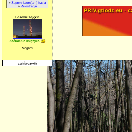
»
Zapomniałem(am) hasła
»
Rejestracja
PRIV.gtlodz.eu - cz
Losowe zdjęcie
Zaćmienie księżyca
Megami
zwiń/rozwiń