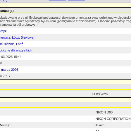
h (2)
ieńcu (1)
okalizowane przy ul. Brukowej pozostałości dawnego cmentarza ewangelickiego w olęderski
tach 90 cmentarz ogrodzony był murem (pamiętam to z dzieciństwa). Obecnie pozostały f
ramowania pól grobowych.
amyk
mentarz
,
Łódź
,
Brukowa
ne
,
łódzkie
,
Łódź
doczne dla wszystkich
.03.2026 15:44
58
4 marca 2026
0.7 KB
14.03.2026
NIKON D90
NIKON CORPORATION
 35mm):
45mm