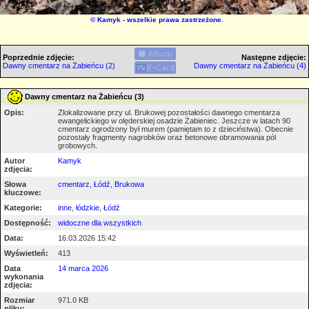
©
Kamyk
- wszelkie prawa zastrzeżone.
Poprzednie zdjęcie:
Następne zdjęcie:
Dawny cmentarz na Żabieńcu (2)
Dawny cmentarz na Żabieńcu (4)
Dawny cmentarz na Żabieńcu (3)
Opis:
Zlokalizowane przy ul. Brukowej pozostałości dawnego cmentarza
ewangelickiego w olęderskiej osadzie Żabieniec. Jeszcze w latach 90
cmentarz ogrodzony był murem (pamiętam to z dzieciństwa). Obecnie
pozostały fragmenty nagrobków oraz betonowe obramowania pól
grobowych.
Autor
Kamyk
zdjęcia:
Słowa
cmentarz
,
Łódź
,
Brukowa
kluczowe:
Kategorie:
inne
,
łódzkie
,
Łódź
Dostępność:
widoczne dla wszystkich
Data:
16.03.2026 15:42
Wyświetleń:
413
Data
14 marca 2026
wykonania
zdjęcia:
Rozmiar
971.0 KB
pliku: