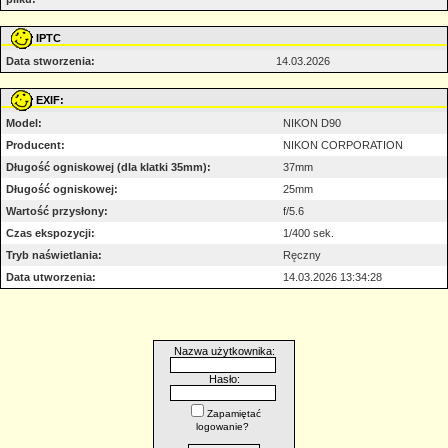
IPTC
Data stworzenia:
14.03.2026
EXIF:
Model:
NIKON D90
Producent:
NIKON CORPORATION
Długość ogniskowej (dla klatki 35mm):
37mm
Długość ogniskowej:
25mm
Wartość przysłony:
f/5.6
Czas ekspozycji:
1/400 sek.
Tryb naświetlania:
Ręczny
Data utworzenia:
14.03.2026 13:34:28
Nazwa użytkownika:
Hasło:
Zapamiętać
logowanie?