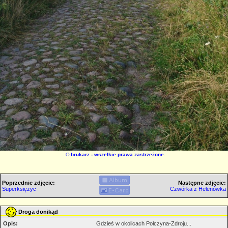
©
brukarz
- wszelkie prawa zastrzeżone.
Poprzednie zdjęcie:
Następne zdjęcie:
Superksiężyc
Czwórka z Helenówka
Droga donikąd
Opis:
Gdzieś w okolicach Połczyna-Zdroju...