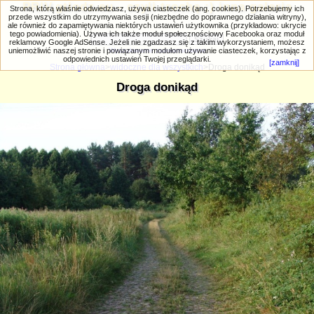
PRIV.gtlodz.eu - czyli trochę ;) inna galeria
Strona, którą właśnie odwiedzasz, używa ciasteczek (ang. cookies). Potrzebujemy ich
przede wszystkim do utrzymywania sesji (niezbędne do poprawnego działania witryny),
ale również do zapamiętywania niektórych ustawień użytkownika (przykładowo: ukrycie
tego powiadomienia). Używa ich także moduł społecznościowy Facebooka oraz moduł
reklamowy Google AdSense. Jeżeli nie zgadzasz się z takim wykorzystaniem, możesz
uniemożliwić naszej stronie i powiązanym modułom używanie ciasteczek, korzystając z
Wyszukiwanie zaawansowane
odpowiednich ustawień Twojej przeglądarki.
[zamknij]
Strona główna
>
widoczne dla wszystkich
>Droga donikąd
Droga donikąd