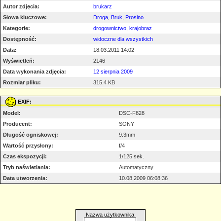
Autor zdjęcia:
brukarz
Słowa kluczowe:
Droga
,
Bruk
,
Prosino
Kategorie:
drogownictwo
,
krajobraz
Dostępność:
widoczne dla wszystkich
Data:
18.03.2011 14:02
Wyświetleń:
2146
Data wykonania zdjęcia:
12 sierpnia 2009
Rozmiar pliku:
315.4 KB
EXIF:
Model:
DSC-F828
Producent:
SONY
Długość ogniskowej:
9.3mm
Wartość przysłony:
f/4
Czas ekspozycji:
1/125 sek.
Tryb naświetlania:
Automatyczny
Data utworzenia:
10.08.2009 06:08:36
Nazwa użytkownika: