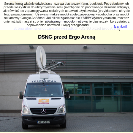
PRIV.gtlodz.eu - czyli trochę ;) inna galeria
Strona, którą właśnie odwiedzasz, używa ciasteczek (ang. cookies). Potrzebujemy ich
przede wszystkim do utrzymywania sesji (niezbędne do poprawnego działania witryny),
ale również do zapamiętywania niektórych ustawień użytkownika (przykładowo: ukrycie
tego powiadomienia). Używa ich także moduł społecznościowy Facebooka oraz moduł
reklamowy Google AdSense. Jeżeli nie zgadzasz się z takim wykorzystaniem, możesz
uniemożliwić naszej stronie i powiązanym modułom używanie ciasteczek, korzystając z
Wyszukiwanie zaawansowane
odpowiednich ustawień Twojej przeglądarki.
[zamknij]
Strona główna
>
widoczne dla wszystkich
>DSNG przed Ergo Areną
DSNG przed Ergo Areną