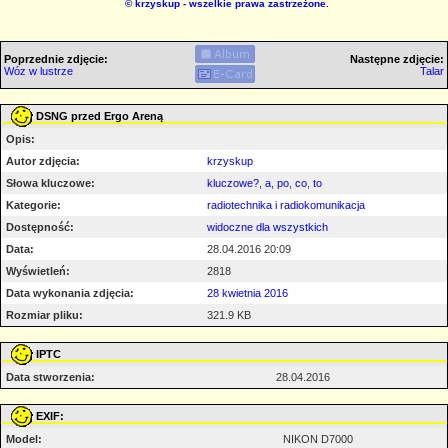
©
krzyskup
- wszelkie prawa zastrzeżone.
Poprzednie zdjęcie:
Następne zdjęcie:
Wóz w lustrze
Talar
DSNG przed Ergo Areną
Opis:
Autor zdjęcia:
krzyskup
Słowa kluczowe:
kluczowe?
,
a
,
po
,
co
,
to
Kategorie:
radiotechnika i radiokomunikacja
Dostępność:
widoczne dla wszystkich
Data:
28.04.2016 20:09
Wyświetleń:
2818
Data wykonania zdjęcia:
28 kwietnia 2016
Rozmiar pliku:
321.9 KB
IPTC
Data stworzenia:
28.04.2016
EXIF:
Model:
NIKON D7000