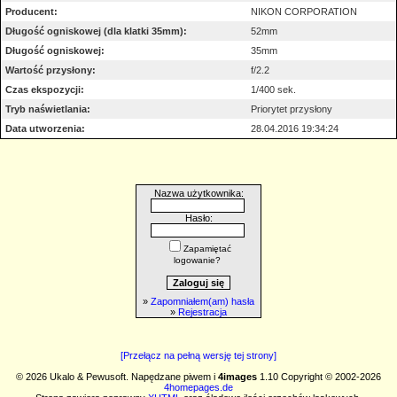
Producent:
NIKON CORPORATION
Długość ogniskowej (dla klatki 35mm):
52mm
Długość ogniskowej:
35mm
Wartość przysłony:
f/2.2
Czas ekspozycji:
1/400 sek.
Tryb naświetlania:
Priorytet przysłony
Data utworzenia:
28.04.2016 19:34:24
Nazwa użytkownika:
Hasło:
Zapamiętać
logowanie?
»
Zapomniałem(am) hasła
»
Rejestracja
[Przełącz na pełną wersję tej strony]
© 2026 Ukalo & Pewusoft. Napędzane piwem i
4images
1.10 Copyright © 2002-2026
4homepages.de