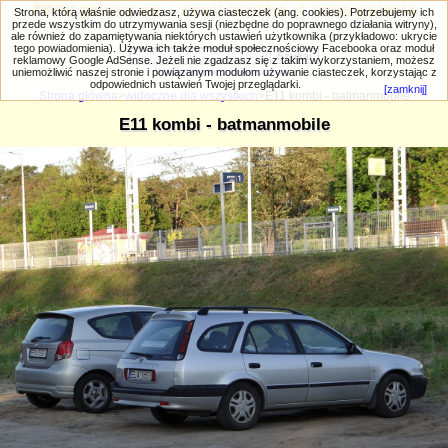
PRIV.gtlodz.eu - czyli trochę ;) inna galeria
Strona, którą właśnie odwiedzasz, używa ciasteczek (ang. cookies). Potrzebujemy ich
przede wszystkim do utrzymywania sesji (niezbędne do poprawnego działania witryny),
ale również do zapamiętywania niektórych ustawień użytkownika (przykładowo: ukrycie
tego powiadomienia). Używa ich także moduł społecznościowy Facebooka oraz moduł
reklamowy Google AdSense. Jeżeli nie zgadzasz się z takim wykorzystaniem, możesz
uniemożliwić naszej stronie i powiązanym modułom używanie ciasteczek, korzystając z
Wyszukiwanie zaawansowane
odpowiednich ustawień Twojej przeglądarki.
[zamknij]
Strona główna
>
widoczne dla wszystkich
>E11 kombi - batmanmobile
E11 kombi - batmanmobile