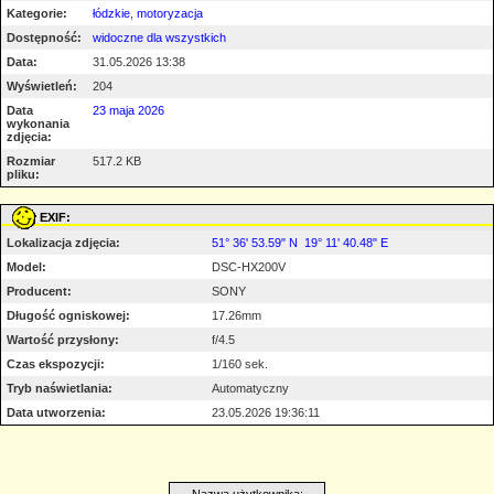
Kategorie:
łódzkie
,
motoryzacja
Dostępność:
widoczne dla wszystkich
Data:
31.05.2026 13:38
Wyświetleń:
204
Data
23 maja 2026
wykonania
zdjęcia:
Rozmiar
517.2 KB
pliku:
EXIF:
Lokalizacja zdjęcia:
51° 36' 53.59" N 19° 11' 40.48" E
Model:
DSC-HX200V
Producent:
SONY
Długość ogniskowej:
17.26mm
Wartość przysłony:
f/4.5
Czas ekspozycji:
1/160 sek.
Tryb naświetlania:
Automatyczny
Data utworzenia:
23.05.2026 19:36:11
Nazwa użytkownika: