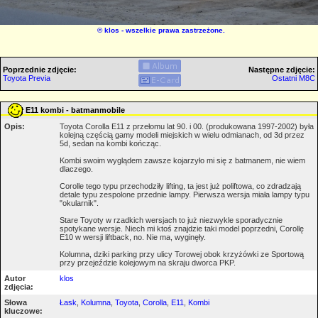
©
klos
- wszelkie prawa zastrzeżone.
Poprzednie zdjęcie:
Następne zdjęcie:
Toyota Previa
Ostatni M8C
E11 kombi - batmanmobile
Opis:
Toyota Corolla E11 z przełomu lat 90. i 00. (produkowana 1997-2002) była
kolejną częścią gamy modeli miejskich w wielu odmianach, od 3d przez
5d, sedan na kombi kończąc.
Kombi swoim wyglądem zawsze kojarzyło mi się z batmanem, nie wiem
dlaczego.
Corolle tego typu przechodziły lifting, ta jest już poliftowa, co zdradzają
detale typu zespolone przednie lampy. Pierwsza wersja miała lampy typu
"okularnik".
Stare Toyoty w rzadkich wersjach to już niezwykle sporadycznie
spotykane wersje. Niech mi ktoś znajdzie taki model poprzedni, Corollę
E10 w wersji liftback, no. Nie ma, wyginęły.
Kolumna, dziki parking przy ulicy Torowej obok krzyżówki ze Sportową
przy przejeździe kolejowym na skraju dworca PKP.
Autor
klos
zdjęcia:
Słowa
Łask
,
Kolumna
,
Toyota
,
Corolla
,
E11
,
Kombi
kluczowe: