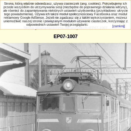
PRIV.gtlodz.eu - czyli trochę ;) inna galeria
Strona, którą właśnie odwiedzasz, używa ciasteczek (ang. cookies). Potrzebujemy ich
przede wszystkim do utrzymywania sesji (niezbędne do poprawnego działania witryny),
ale również do zapamiętywania niektórych ustawień użytkownika (przykładowo: ukrycie
tego powiadomienia). Używa ich także moduł społecznościowy Facebooka oraz moduł
reklamowy Google AdSense. Jeżeli nie zgadzasz się z takim wykorzystaniem, możesz
uniemożliwić naszej stronie i powiązanym modułom używanie ciasteczek, korzystając z
Wyszukiwanie zaawansowane
odpowiednich ustawień Twojej przeglądarki.
[zamknij]
Strona główna
>
widoczne dla wszystkich
>EP07-1007
EP07-1007