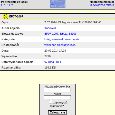
Poprzednie zdjęcie:
Następne zdjęcie:
EP07-174
58-tysięczne miasto
EP07-1007
Opis:
7.07.2014, Elbląg, na czele TLK 58103
GRYF
Autor zdjęcia:
Kocewicz
Słowa kluczowe:
EP07-1007
,
Elbląg
,
58103
Kategorie:
kolej
,
warmińsko-mazurskie
Dostępność:
widoczne dla wszystkich
Data:
20.07.2014 14:29
Wyświetleń:
2796
Data wykonania zdjęcia:
07 lipca 2014
Rozmiar pliku:
199.6 KB
Nazwa użytkownika:
Hasło:
Zapamiętać
logowanie?