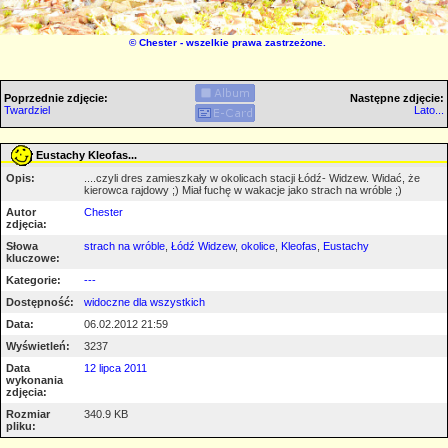
©
Chester
- wszelkie prawa zastrzeżone.
Poprzednie zdjęcie:
Następne zdjęcie:
Twardziel
Lato...
Eustachy Kleofas...
Opis:
....czyli dres zamieszkały w okolicach stacji Łódź- Widzew. Widać, że
kierowca rajdowy ;) Miał fuchę w wakacje jako strach na wróble ;)
Autor
Chester
zdjęcia:
Słowa
strach na wróble
,
Łódź Widzew
,
okolice
,
Kleofas
,
Eustachy
kluczowe:
Kategorie:
---
Dostępność:
widoczne dla wszystkich
Data:
06.02.2012 21:59
Wyświetleń:
3237
Data
12 lipca 2011
wykonania
zdjęcia:
Rozmiar
340.9 KB
pliku: