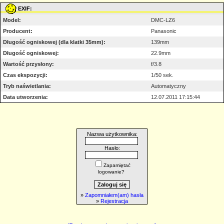
EXIF:
Model:
DMC-LZ6
Producent:
Panasonic
Długość ogniskowej (dla klatki 35mm):
139mm
Długość ogniskowej:
22.9mm
Wartość przysłony:
f/3.8
Czas ekspozycji:
1/50 sek.
Tryb naświetlania:
Automatyczny
Data utworzenia:
12.07.2011 17:15:44
Nazwa użytkownika:
Hasło:
Zapamiętać
logowanie?
»
Zapomniałem(am) hasła
»
Rejestracja