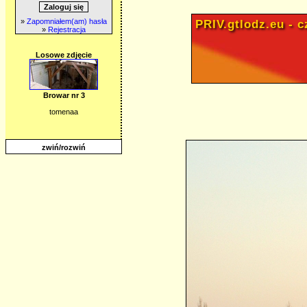
»
Zapomniałem(am) hasła
PRIV.gtlodz.eu - cz
»
Rejestracja
Losowe zdjęcie
Browar nr 3
tomenaa
zwiń/rozwiń