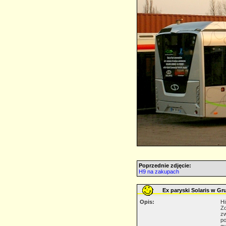
Poprzednie zdjęcie:
H9 na zakupach
Ex paryski Solaris w Gr
Opis:
Hi
Zo
zw
po