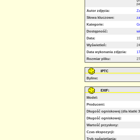
gu
pa
Autor zdjęcia:
Z
Słowa kluczowe:
za
Kategorie:
G
Dostępność:
wi
Data:
15
Wyświetleń:
2
Data wykonania zdjęcia:
1
Rozmiar pliku:
27
IPTC
Byline:
EXIF:
Model:
Producent:
Długość ogniskowej (dla klatki
Długość ogniskowej:
Wartość przysłony:
Czas ekspozycji:
Tryb naświetlania: