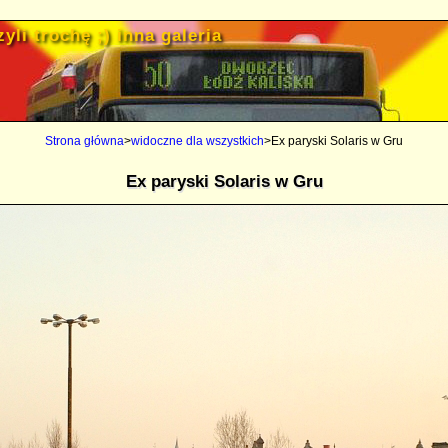
yli trochę ;) inna galeria
Strona główna
>
widoczne dla wszystkich
>Ex paryski Solaris w Gru
Ex paryski Solaris w Gru