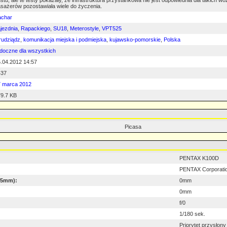
stu, ale te testy pokazały, że infrastruktura przystankowa nie jest odpowiednia dla takich 
sażerów pozostawiała wiele do życzenia.
achar
jezdnia
,
Rapackiego
,
SU18
,
Meterostyle
,
VPT525
rudziądz
,
komunikacja miejska i podmiejska
,
kujawsko-pomorskie
,
Polska
doczne dla wszystkich
.04.2012 14:57
437
7 marca 2012
9.7 KB
Picasa
PENTAX K100D
PENTAX Corporati
 35mm):
0mm
0mm
f/0
1/180 sek.
Priorytet przysłony