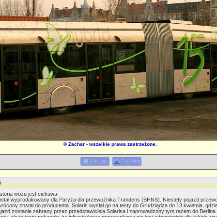
©
Zachar
- wszelkie prawa zastrzeżone.
u
storia wozu jest ciekawa.
stał wyprodukowany dla Paryża dla przewoźnika Trandens (BHNS). Niestety pojazd przewoź
rócony został do producenta. Solaris wysłał go na testy do Grudziądza do 13 kwietnia, gdzi
jazd zostanie zabrany przez przedstawiciela Solarisa i zaprowadzony tym razem do Berlina n