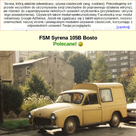
PRIV.gtlodz.eu - czyli trochę ;) inna galeria
Strona, którą właśnie odwiedzasz, używa ciasteczek (ang. cookies). Potrzebujemy ich
przede wszystkim do utrzymywania sesji (niezbędne do poprawnego działania witryny),
ale również do zapamiętywania niektórych ustawień użytkownika (przykładowo: ukrycie
tego powiadomienia). Używa ich także moduł społecznościowy Facebooka oraz moduł
reklamowy Google AdSense. Jeżeli nie zgadzasz się z takim wykorzystaniem, możesz
uniemożliwić naszej stronie i powiązanym modułom używanie ciasteczek, korzystając z
Wyszukiwanie zaawansowane
odpowiednich ustawień Twojej przeglądarki.
[zamknij]
Strona główna
>
widoczne dla wszystkich
>FSM Syrena 105B Bosto
FSM Syrena 105B Bosto
Polecane!