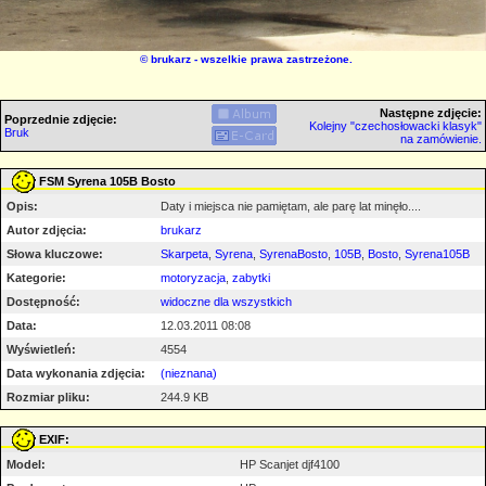
©
brukarz
- wszelkie prawa zastrzeżone.
Następne zdjęcie:
Poprzednie zdjęcie:
Kolejny "czechosłowacki klasyk"
Bruk
na zamówienie.
FSM Syrena 105B Bosto
Opis:
Daty i miejsca nie pamiętam, ale parę lat minęło....
Autor zdjęcia:
brukarz
Słowa kluczowe:
Skarpeta
,
Syrena
,
SyrenaBosto
,
105B
,
Bosto
,
Syrena105B
Kategorie:
motoryzacja
,
zabytki
Dostępność:
widoczne dla wszystkich
Data:
12.03.2011 08:08
Wyświetleń:
4554
Data wykonania zdjęcia:
(nieznana)
Rozmiar pliku:
244.9 KB
EXIF:
Model:
HP Scanjet djf4100