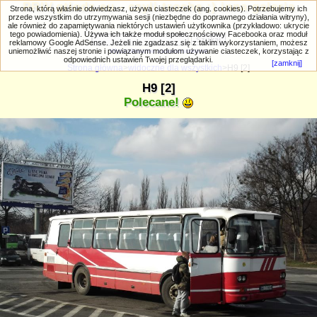
PRIV.gtlodz.eu - czyli trochę ;) inna galeria
Strona, którą właśnie odwiedzasz, używa ciasteczek (ang. cookies). Potrzebujemy ich
przede wszystkim do utrzymywania sesji (niezbędne do poprawnego działania witryny),
ale również do zapamiętywania niektórych ustawień użytkownika (przykładowo: ukrycie
tego powiadomienia). Używa ich także moduł społecznościowy Facebooka oraz moduł
reklamowy Google AdSense. Jeżeli nie zgadzasz się z takim wykorzystaniem, możesz
uniemożliwić naszej stronie i powiązanym modułom używanie ciasteczek, korzystając z
Wyszukiwanie zaawansowane
odpowiednich ustawień Twojej przeglądarki.
[zamknij]
Strona główna
>
widoczne dla wszystkich
>H9 [2]
H9 [2]
Polecane!