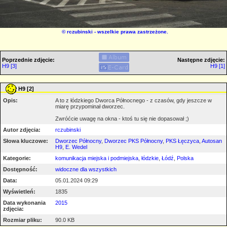
©
rczubinski
- wszelkie prawa zastrzeżone.
Poprzednie zdjęcie:
Następne zdjęcie:
H9 [3]
H9 [1]
H9 [2]
Opis:
A to z łódzkiego Dworca Północnego - z czasów, gdy jeszcze w
miarę przypominał dworzec.
Zwróćcie uwagę na okna - ktoś tu się nie dopasował ;)
Autor zdjęcia:
rczubinski
Słowa kluczowe:
Dworzec Północny
,
Dworzec PKS Północny
,
PKS Łęczyca
,
Autosan
H9
,
E. Wedel
Kategorie:
komunikacja miejska i podmiejska
,
łódzkie
,
Łódź
,
Polska
Dostępność:
widoczne dla wszystkich
Data:
05.01.2024 09:29
Wyświetleń:
1835
Data wykonania
2015
zdjęcia:
Rozmiar pliku:
90.0 KB