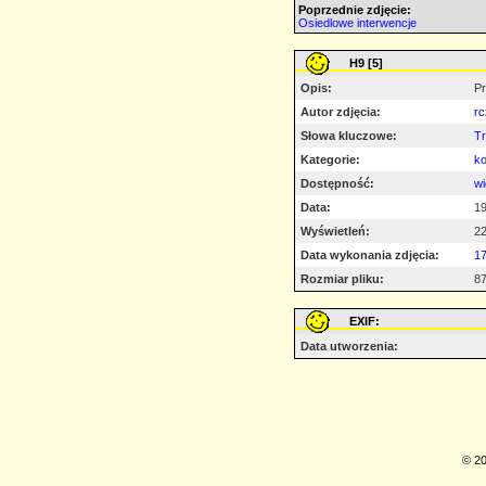
Poprzednie zdjęcie:
Osiedlowe interwencje
H9 [5]
Opis:
Pr
Autor zdjęcia:
rc
Słowa kluczowe:
T
Kategorie:
ko
Dostępność:
wi
Data:
19
Wyświetleń:
2
Data wykonania zdjęcia:
17
Rozmiar pliku:
87
EXIF:
Data utworzenia:
© 20