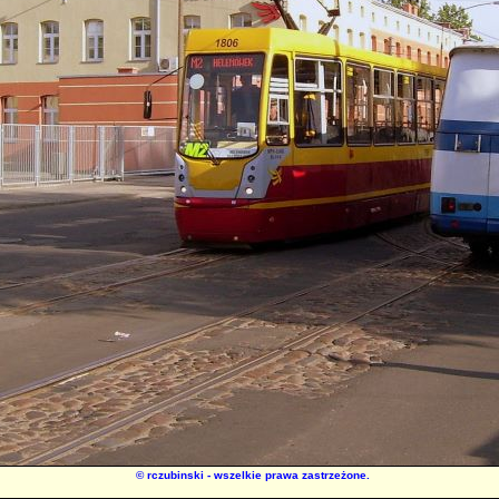
©
rczubinski
- wszelkie prawa zastrzeżone.