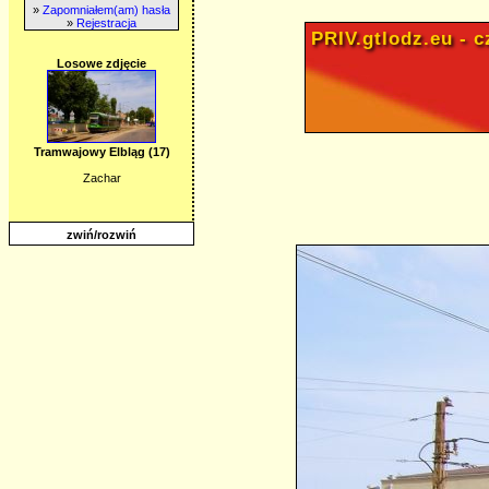
»
Zapomniałem(am) hasła
»
Rejestracja
PRIV.gtlodz.eu - cz
Losowe zdjęcie
Tramwajowy Elbląg (17)
Zachar
zwiń/rozwiń