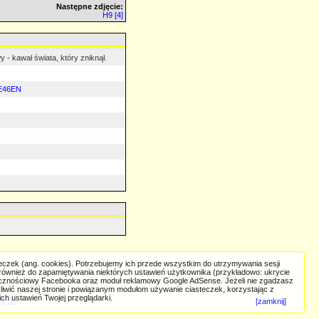
Następne zdjęcie:
H9 [4]
- kawał świata, który zniknął.
E46EN
eczek (ang. cookies). Potrzebujemy ich przede wszystkim do utrzymywania sesji
 również do zapamiętywania niektórych ustawień użytkownika (przykładowo: ukrycie
ecznościowy Facebooka oraz moduł reklamowy Google AdSense. Jeżeli nie zgadzasz
iwić naszej stronie i powiązanym modułom używanie ciasteczek, korzystając z
ch ustawień Twojej przeglądarki.
[zamknij]
s.de