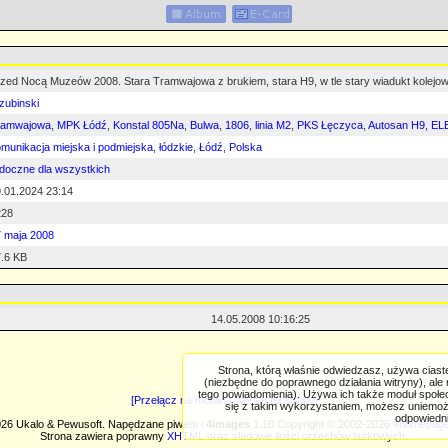
zed Nocą Muzeów 2008. Stara Tramwajowa z brukiem, stara H9, w tle stary wiadukt kolejowy 
zubinski
ramwajowa
,
MPK Łódź
,
Konstal 805Na
,
Bulwa
,
1806
,
linia M2
,
PKS Łęczyca
,
Autosan H9
,
EL
munikacja miejska i podmiejska
,
łódzkie
,
Łódź
,
Polska
doczne dla wszystkich
.01.2024 23:14
228
 maja 2008
.6 KB
14.05.2008 10:16:25
Strona, którą właśnie odwiedzasz, używa ciast
(niezbędne do poprawnego działania witryny), ale
tego powiadomienia). Używa ich także moduł społ
[Przełącz na mobilną wersję tej strony]
się z takim wykorzystaniem, możesz uniemożl
odpowiedni
26 Ukalo & Pewusoft. Napędzane piwem i
4images
1.10 Copyright © 2002-2026
4homepage
Strona zawiera poprawny
XHTML
oraz śladowe ilości orzechów laskowych.