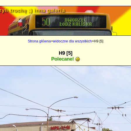
yli trochę ;) inna galeria
Strona główna
>
widoczne dla wszystkich
>H9 [5]
H9 [5]
Polecane!