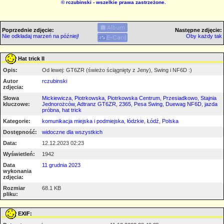
©
rczubinski
- wszelkie prawa zastrzeżone.
Poprzednie zdjęcie:
Następne zdjęcie:
Nie odkładaj marzeń na później!
Oby każdy tak
Hat trick II
Opis:
Od lewej: GT6ZR (świeżo ściągnięty z Jeny), Swing i NF6D :)
Autor
rczubinski
zdjęcia:
Słowa
Mickiewicza
,
Piotrkowska
,
Piotrkowska Centrum
,
Przesiadkowo
,
Stajnia
kluczowe:
Jednorożców
,
Adtranz GT6ZR
,
2365
,
Pesa Swing
,
Duewag NF6D
,
jazda
próbna
,
hat trick
Kategorie:
komunikacja miejska i podmiejska
,
łódzkie
,
Łódź
,
Polska
Dostępność:
widoczne dla wszystkich
Data:
12.12.2023 02:23
Wyświetleń:
1942
Data
11 grudnia 2023
wykonania
zdjęcia:
Rozmiar
68.1 KB
pliku:
EXIF: