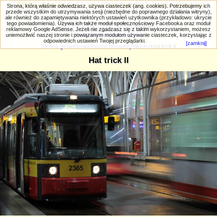
PRIV.gtlodz.eu - czyli trochę ;) inna galeria
Strona, którą właśnie odwiedzasz, używa ciasteczek (ang. cookies). Potrzebujemy ich
przede wszystkim do utrzymywania sesji (niezbędne do poprawnego działania witryny),
ale również do zapamiętywania niektórych ustawień użytkownika (przykładowo: ukrycie
tego powiadomienia). Używa ich także moduł społecznościowy Facebooka oraz moduł
reklamowy Google AdSense. Jeżeli nie zgadzasz się z takim wykorzystaniem, możesz
uniemożliwić naszej stronie i powiązanym modułom używanie ciasteczek, korzystając z
Wyszukiwanie zaawansowane
odpowiednich ustawień Twojej przeglądarki.
[zamknij]
Strona główna
>
widoczne dla wszystkich
>Hat trick II
Hat trick II