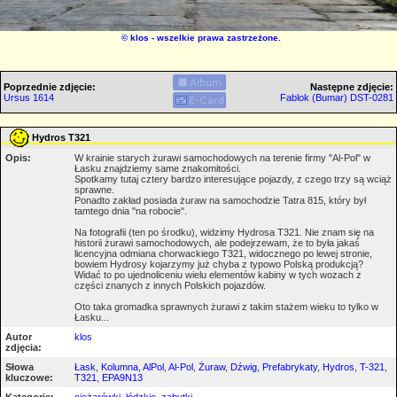
©
klos
- wszelkie prawa zastrzeżone.
Poprzednie zdjęcie:
Następne zdjęcie:
Ursus 1614
Fablok (Bumar) DST-0281
Hydros T321
Opis:
W krainie starych żurawi samochodowych na terenie firmy "Al-Pol" w
Łasku znajdziemy same znakomitości.
Spotkamy tutaj cztery bardzo interesujące pojazdy, z czego trzy są wciąż
sprawne.
Ponadto zakład posiada żuraw na samochodzie Tatra 815, który był
tamtego dnia "na robocie".
Na fotografii (ten po środku), widzimy Hydrosa T321. Nie znam się na
historii żurawi samochodowych, ale podejrzewam, że to była jakaś
licencyjna odmiana chorwackiego T321, widocznego po lewej stronie,
bowiem Hydrosy kojarzymy już chyba z typowo Polską produkcją?
Widać to po ujednoliceniu wielu elementów kabiny w tych wozach z
części znanych z innych Polskich pojazdów.
Oto taka gromadka sprawnych żurawi z takim stażem wieku to tylko w
Łasku...
Autor
klos
zdjęcia:
Słowa
Łask
,
Kolumna
,
AlPol
,
Al-Pol
,
Żuraw
,
Dźwig
,
Prefabrykaty
,
Hydros
,
T-321
,
kluczowe:
T321
,
EPA9N13
Kategorie:
ciężarówki
,
łódzkie
,
zabytki