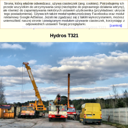
PRIV.gtlodz.eu - czyli trochę ;) inna galeria
Strona, którą właśnie odwiedzasz, używa ciasteczek (ang. cookies). Potrzebujemy ich
przede wszystkim do utrzymywania sesji (niezbędne do poprawnego działania witryny),
ale również do zapamiętywania niektórych ustawień użytkownika (przykładowo: ukrycie
tego powiadomienia). Używa ich także moduł społecznościowy Facebooka oraz moduł
reklamowy Google AdSense. Jeżeli nie zgadzasz się z takim wykorzystaniem, możesz
uniemożliwić naszej stronie i powiązanym modułom używanie ciasteczek, korzystając z
Wyszukiwanie zaawansowane
odpowiednich ustawień Twojej przeglądarki.
[zamknij]
Strona główna
>
widoczne dla wszystkich
>Hydros T321
Hydros T321