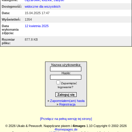
Dostępność:
widoczne dla wszystkich
Data:
15.04.2025 17:47
Wyświetleń:
1354
Data
12 kwietnia 2025
wykonania
zdjęcia:
Rozmiar
877.8 KB
pliku:
Nazwa użytkownika:
Hasło:
Zapamiętać
logowanie?
»
Zapomniałem(am) hasła
»
Rejestracja
[Przełącz na pełną wersję tej strony]
© 2026 Ukalo & Pewusoft. Napędzane piwem i
4images
1.10 Copyright © 2002-2026
4homepages.de