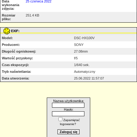
Data
25 czerwca 2022
wykonania
zdjęcia:
Rozmiar
251.4 KB
pliku:
EXIF:
Model:
DSC-HX100V
Producent:
SONY
Długość ogniskowej:
27.08mm
Wartość przysłony:
f/5
Czas ekspozycji:
1/640 sek.
Tryb naświetlania:
Automatyczny
Data utworzenia:
25.06.2022 11:57:07
Nazwa użytkownika:
Hasło:
Zapamiętać
logowanie?