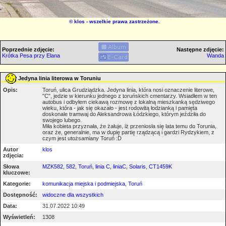
©
klos
- wszelkie prawa zastrzeżone.
Poprzednie zdjęcie:
Następne zdjęcie:
Krótka Pesa przy Elana
Wanda
Jedyna linia literowa w Toruniu
Opis:
Toruń, ulica Grudziądzka. Jedyna linia, która nosi oznaczenie literowe,
"C", jedzie w kierunku jednego z toruńskich cmentarzy. Wsiadłem w ten
autobus i odbyłem ciekawą rozmowę z lokalną mieszkanką sędziwego
wieku, która - jak się okazało - jest rodowitą łodzianką i pamięta
doskonale tramwaj do Aleksandrowa Łódzkiego, którym jeździła do
swojego lubego.
Miła kobieta przyznała, że żałuje, iż przeniosła się lata temu do Torunia,
oraz że, generalnie, ma w dupię partię rządzącą i gardzi Rydzykiem, z
czym jest utożsamiany Toruń :D
Autor
klos
zdjęcia:
Słowa
MZK582
,
582
,
Toruń
,
linia C
,
liniaC
,
Solaris
,
CT1459K
kluczowe:
Kategorie:
komunikacja miejska i podmiejska
,
Toruń
Dostępność:
widoczne dla wszystkich
Data:
31.07.2022 10:49
Wyświetleń:
1308