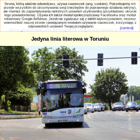
PRIV.gtlodz.eu - czyli trochę ;) inna galeria
Strona, którą właśnie odwiedzasz, używa ciasteczek (ang. cookies). Potrzebujemy ich
przede wszystkim do utrzymywania sesji (niezbędne do poprawnego działania witryny),
ale również do zapamiętywania niektórych ustawień użytkownika (przykładowo: ukrycie
tego powiadomienia). Używa ich także moduł społecznościowy Facebooka oraz moduł
reklamowy Google AdSense. Jeżeli nie zgadzasz się z takim wykorzystaniem, możesz
uniemożliwić naszej stronie i powiązanym modułom używanie ciasteczek, korzystając z
Wyszukiwanie zaawansowane
odpowiednich ustawień Twojej przeglądarki.
[zamknij]
Strona główna
>
widoczne dla wszystkich
>Jedyna linia literowa w Toruniu
Jedyna linia literowa w Toruniu