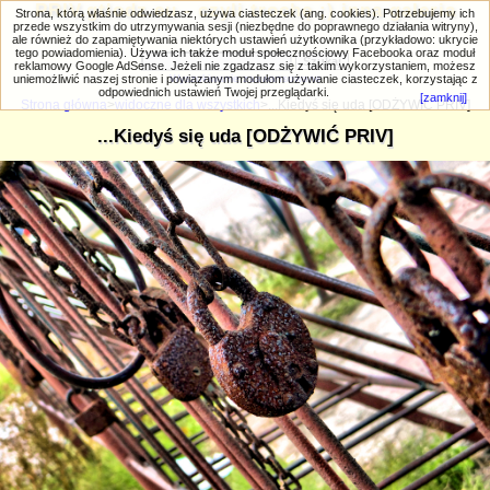
PRIV.gtlodz.eu - czyli trochę ;) inna galeria
Strona, którą właśnie odwiedzasz, używa ciasteczek (ang. cookies). Potrzebujemy ich
przede wszystkim do utrzymywania sesji (niezbędne do poprawnego działania witryny),
ale również do zapamiętywania niektórych ustawień użytkownika (przykładowo: ukrycie
tego powiadomienia). Używa ich także moduł społecznościowy Facebooka oraz moduł
reklamowy Google AdSense. Jeżeli nie zgadzasz się z takim wykorzystaniem, możesz
uniemożliwić naszej stronie i powiązanym modułom używanie ciasteczek, korzystając z
Wyszukiwanie zaawansowane
odpowiednich ustawień Twojej przeglądarki.
[zamknij]
Strona główna
>
widoczne dla wszystkich
>...Kiedyś się uda [ODŻYWIĆ PRIV]
...Kiedyś się uda [ODŻYWIĆ PRIV]