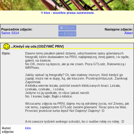
©
klos
- wszelkie prawa zastrzeżone.
Poprzednie zdjęcie:
Następne zdjęcie:
Sanos S314
Adast
...Kiedyś się uda [ODŻYWIĆ PRIV]
Opis:
Dawno temu pisałem jakieś dziwne, uduchowione opisy gównianych
fotografii, które dodawałem na PRIV, najfajniejszej, innej galerii, i w ogóle,
galerii, na świecie.
No OK, może są lepsze, ale ja nie znam. Poza GTLodz, Ratowniczą i
WRPhoto.
Jakby opisać tą fotografię? Ot, taki stalowy murzyn. Ktoś kiedyś go
zapiął, może nie w dupę, fuj, ale kluczem. Przekręcił kluczyk. Zamknął.
Zapomniał.
A kłódka wiernie leżała, pośród swoich kłódczanych braci. Leżała,
czekała, czekała... i czeka.
Jedyne co ją spotkało, to rdza i jakaś narośl.
No. I koniec bajki. Bajki o kłódce.
Wrzucamy zdjęcia na PRIV, dajmy mu tą odrobinę życia, no! Znowu, jak
rok temu, zapieprzyłem GTLodz swoimi gównami. Teraz pora na Was.
Przecież jesteście turbo lepsi! No! Dajemy! Dajemy! :D
A mi zawsze tydzień wolnego szkodzi, bo z nudów robię co robię. :D
Autor
klos
zdjęcia: