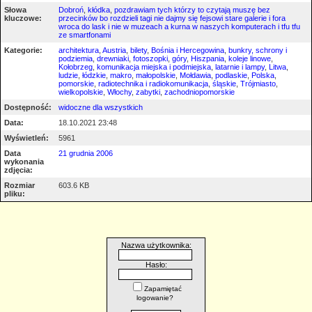
Słowa
Dobroń
,
kłódka
,
pozdrawiam tych którzy to czytają muszę bez
kluczowe:
przecinków bo rozdzieli tagi nie dajmy się fejsowi stare galerie i fora
wroca do lask i nie w muzeach a kurna w naszych komputerach i tfu tfu
ze smartfonami
Kategorie:
architektura
,
Austria
,
bilety
,
Bośnia i Hercegowina
,
bunkry, schrony i
podziemia
,
drewniaki
,
fotoszopki
,
góry
,
Hiszpania
,
koleje linowe
,
Kołobrzeg
,
komunikacja miejska i podmiejska
,
latarnie i lampy
,
Litwa
,
ludzie
,
łódzkie
,
makro
,
małopolskie
,
Mołdawia
,
podlaskie
,
Polska
,
pomorskie
,
radiotechnika i radiokomunikacja
,
śląskie
,
Trójmiasto
,
wielkopolskie
,
Włochy
,
zabytki
,
zachodniopomorskie
Dostępność:
widoczne dla wszystkich
Data:
18.10.2021 23:48
Wyświetleń:
5961
Data
21 grudnia 2006
wykonania
zdjęcia:
Rozmiar
603.6 KB
pliku:
Nazwa użytkownika:
Hasło:
Zapamiętać
logowanie?