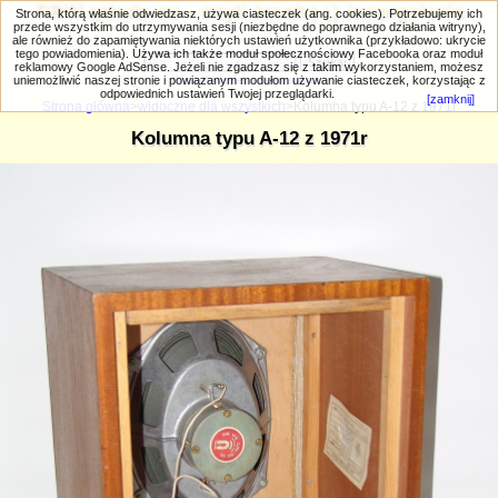
PRIV.gtlodz.eu - czyli trochę ;) inna galeria
Strona, którą właśnie odwiedzasz, używa ciasteczek (ang. cookies). Potrzebujemy ich
przede wszystkim do utrzymywania sesji (niezbędne do poprawnego działania witryny),
ale również do zapamiętywania niektórych ustawień użytkownika (przykładowo: ukrycie
tego powiadomienia). Używa ich także moduł społecznościowy Facebooka oraz moduł
reklamowy Google AdSense. Jeżeli nie zgadzasz się z takim wykorzystaniem, możesz
uniemożliwić naszej stronie i powiązanym modułom używanie ciasteczek, korzystając z
Wyszukiwanie zaawansowane
odpowiednich ustawień Twojej przeglądarki.
[zamknij]
Strona główna
>
widoczne dla wszystkich
>Kolumna typu A-12 z 1971r
Kolumna typu A-12 z 1971r