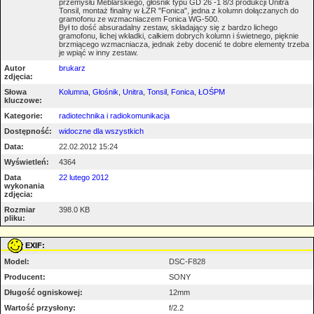
przemysłu Meblarskiego, głośnik typu GD 26 -1 8/3 produkcji Unitra
Tonsil, montaż finalny w ŁZR "Fonica", jedna z kolumn dołączanych do
gramofonu ze wzmacniaczem Fonica WG-500.
Był to dość absuradalny zestaw, składający się z bardzo lichego
gramofonu, lichej wkładki, całkiem dobrych kolumn i świetnego, pięknie
brzmiącego wzmacniacza, jednak żeby docenić te dobre elementy trzeba
je wpiąć w inny zestaw.
Autor
brukarz
zdjęcia:
Słowa
Kolumna
,
Głośnik
,
Unitra
,
Tonsil
,
Fonica
,
ŁOŚPM
kluczowe:
Kategorie:
radiotechnika i radiokomunikacja
Dostępność:
widoczne dla wszystkich
Data:
22.02.2012 15:24
Wyświetleń:
4364
Data
22 lutego 2012
wykonania
zdjęcia:
Rozmiar
398.0 KB
pliku:
EXIF:
Model:
DSC-F828
Producent:
SONY
Długość ogniskowej:
12mm
Wartość przysłony:
f/2.2