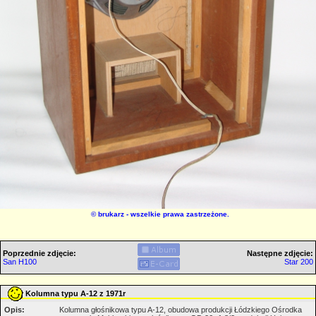
©
brukarz
- wszelkie prawa zastrzeżone.
Poprzednie zdjęcie:
Następne zdjęcie:
San H100
Star 200
Kolumna typu A-12 z 1971r
Opis:
Kolumna głośnikowa typu A-12, obudowa produkcji Łódzkiego Ośrodka