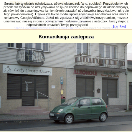
PRIV.gtlodz.eu - czyli trochę ;) inna galeria
Strona, którą właśnie odwiedzasz, używa ciasteczek (ang. cookies). Potrzebujemy ich
przede wszystkim do utrzymywania sesji (niezbędne do poprawnego działania witryny),
ale również do zapamiętywania niektórych ustawień użytkownika (przykładowo: ukrycie
tego powiadomienia). Używa ich także moduł społecznościowy Facebooka oraz moduł
reklamowy Google AdSense. Jeżeli nie zgadzasz się z takim wykorzystaniem, możesz
uniemożliwić naszej stronie i powiązanym modułom używanie ciasteczek, korzystając z
Wyszukiwanie zaawansowane
odpowiednich ustawień Twojej przeglądarki.
[zamknij]
Strona główna
>
widoczne dla wszystkich
>Komunikacja zastępcza
Komunikacja zastępcza