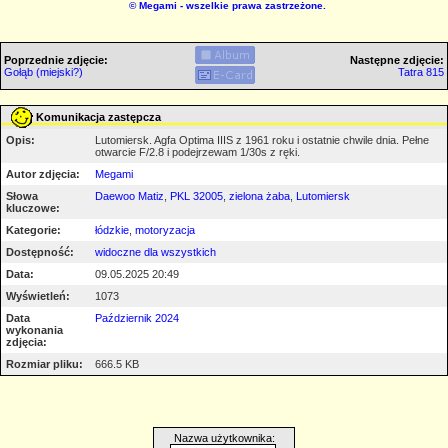
©
Megami
- wszelkie prawa zastrzeżone.
Poprzednie zdjęcie:
Następne zdjęcie:
Gołąb (miejski?)
Tatra 815
Komunikacja zastępcza
Opis:
Lutomiersk. Agfa Optima IIIS z 1961 roku i ostatnie chwile dnia. Pełne
otwarcie F/2.8 i podejrzewam 1/30s z ręki.
Autor zdjęcia:
Megami
Słowa
Daewoo Matiz
,
PKL 32005
,
zielona żaba
,
Lutomiersk
kluczowe:
Kategorie:
łódzkie
,
motoryzacja
Dostępność:
widoczne dla wszystkich
Data:
09.05.2025 20:49
Wyświetleń:
1073
Data
Październik 2024
wykonania
zdjęcia:
Rozmiar pliku:
666.5 KB
Nazwa użytkownika: