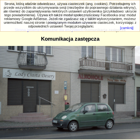
PRIV.gtlodz.eu - czyli trochę ;) inna galeria
Strona, którą właśnie odwiedzasz, używa ciasteczek (ang. cookies). Potrzebujemy ich
przede wszystkim do utrzymywania sesji (niezbędne do poprawnego działania witryny),
ale również do zapamiętywania niektórych ustawień użytkownika (przykładowo: ukrycie
tego powiadomienia). Używa ich także moduł społecznościowy Facebooka oraz moduł
reklamowy Google AdSense. Jeżeli nie zgadzasz się z takim wykorzystaniem, możesz
uniemożliwić naszej stronie i powiązanym modułom używanie ciasteczek, korzystając z
Wyszukiwanie zaawansowane
odpowiednich ustawień Twojej przeglądarki.
[zamknij]
Strona główna
>
widoczne dla wszystkich
>Komunikacja zastępcza
Komunikacja zastępcza