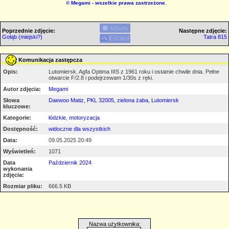
©
Megami
- wszelkie prawa zastrzeżone.
Poprzednie zdjęcie:
Następne zdjęcie:
Gołąb (miejski?)
Tatra 815
Komunikacja zastępcza
Opis:
Lutomiersk. Agfa Optima IIIS z 1961 roku i ostatnie chwile dnia. Pełne
otwarcie F/2.8 i podejrzewam 1/30s z ręki.
Autor zdjęcia:
Megami
Słowa
Daewoo Matiz
,
PKL 32005
,
zielona żaba
,
Lutomiersk
kluczowe:
Kategorie:
łódzkie
,
motoryzacja
Dostępność:
widoczne dla wszystkich
Data:
09.05.2025 20:49
Wyświetleń:
1071
Data
Październik 2024
wykonania
zdjęcia:
Rozmiar pliku:
666.5 KB
Nazwa użytkownika: