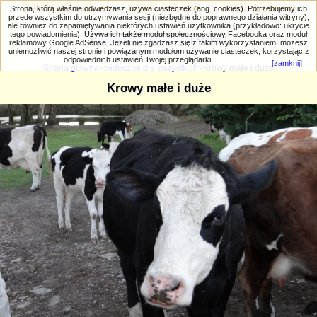
PRIV.gtlodz.eu - czyli trochę ;) inna galeria
Strona, którą właśnie odwiedzasz, używa ciasteczek (ang. cookies). Potrzebujemy ich
przede wszystkim do utrzymywania sesji (niezbędne do poprawnego działania witryny),
ale również do zapamiętywania niektórych ustawień użytkownika (przykładowo: ukrycie
tego powiadomienia). Używa ich także moduł społecznościowy Facebooka oraz moduł
reklamowy Google AdSense. Jeżeli nie zgadzasz się z takim wykorzystaniem, możesz
uniemożliwić naszej stronie i powiązanym modułom używanie ciasteczek, korzystając z
Wyszukiwanie zaawansowane
odpowiednich ustawień Twojej przeglądarki.
[zamknij]
Strona główna
>
widoczne dla wszystkich
>Krowy małe i duże
Krowy małe i duże