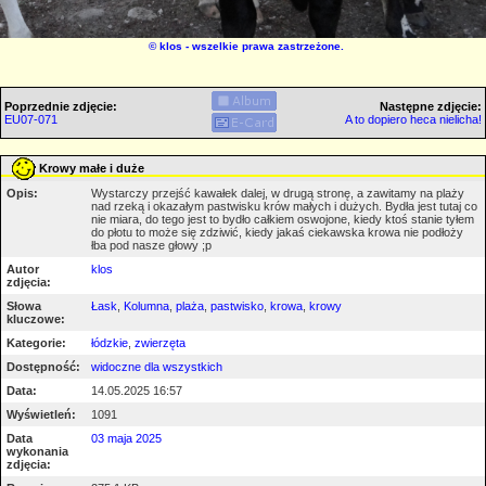
©
klos
- wszelkie prawa zastrzeżone.
Poprzednie zdjęcie:
Następne zdjęcie:
EU07-071
A to dopiero heca nielicha!
Krowy małe i duże
Opis:
Wystarczy przejść kawałek dalej, w drugą stronę, a zawitamy na plaży
nad rzeką i okazałym pastwisku krów małych i dużych. Bydła jest tutaj co
nie miara, do tego jest to bydło całkiem oswojone, kiedy ktoś stanie tyłem
do płotu to może się zdziwić, kiedy jakaś ciekawska krowa nie podłoży
łba pod nasze głowy ;p
Autor
klos
zdjęcia:
Słowa
Łask
,
Kolumna
,
plaża
,
pastwisko
,
krowa
,
krowy
kluczowe:
Kategorie:
łódzkie
,
zwierzęta
Dostępność:
widoczne dla wszystkich
Data:
14.05.2025 16:57
Wyświetleń:
1091
Data
03 maja 2025
wykonania
zdjęcia: