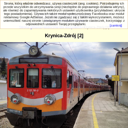
PRIV.gtlodz.eu - czyli trochę ;) inna galeria
Strona, którą właśnie odwiedzasz, używa ciasteczek (ang. cookies). Potrzebujemy ich
przede wszystkim do utrzymywania sesji (niezbędne do poprawnego działania witryny),
ale również do zapamiętywania niektórych ustawień użytkownika (przykładowo: ukrycie
tego powiadomienia). Używa ich także moduł społecznościowy Facebooka oraz moduł
reklamowy Google AdSense. Jeżeli nie zgadzasz się z takim wykorzystaniem, możesz
uniemożliwić naszej stronie i powiązanym modułom używanie ciasteczek, korzystając z
Wyszukiwanie zaawansowane
odpowiednich ustawień Twojej przeglądarki.
[zamknij]
Strona główna
>
widoczne dla wszystkich
>Krynica-Zdrój [2]
Krynica-Zdrój [2]