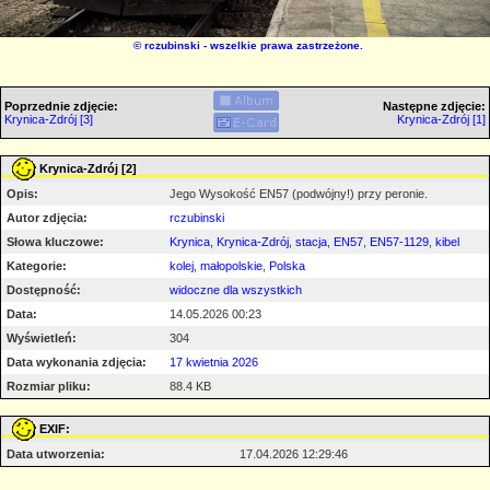
©
rczubinski
- wszelkie prawa zastrzeżone.
Poprzednie zdjęcie:
Następne zdjęcie:
Krynica-Zdrój [3]
Krynica-Zdrój [1]
Krynica-Zdrój [2]
Opis:
Jego Wysokość EN57 (podwójny!) przy peronie.
Autor zdjęcia:
rczubinski
Słowa kluczowe:
Krynica
,
Krynica-Zdrój
,
stacja
,
EN57
,
EN57-1129
,
kibel
Kategorie:
kolej
,
małopolskie
,
Polska
Dostępność:
widoczne dla wszystkich
Data:
14.05.2026 00:23
Wyświetleń:
304
Data wykonania zdjęcia:
17 kwietnia 2026
Rozmiar pliku:
88.4 KB
EXIF:
Data utworzenia:
17.04.2026 12:29:46