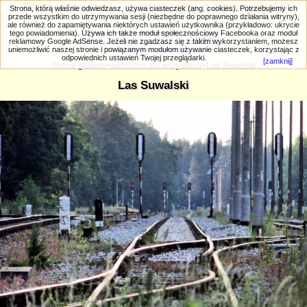
PRIV.gtlodz.eu - czyli trochę ;) inna galeria
Strona, którą właśnie odwiedzasz, używa ciasteczek (ang. cookies). Potrzebujemy ich
przede wszystkim do utrzymywania sesji (niezbędne do poprawnego działania witryny),
ale również do zapamiętywania niektórych ustawień użytkownika (przykładowo: ukrycie
tego powiadomienia). Używa ich także moduł społecznościowy Facebooka oraz moduł
reklamowy Google AdSense. Jeżeli nie zgadzasz się z takim wykorzystaniem, możesz
uniemożliwić naszej stronie i powiązanym modułom używanie ciasteczek, korzystając z
Wyszukiwanie zaawansowane
odpowiednich ustawień Twojej przeglądarki.
[zamknij]
Strona główna
>
widoczne dla wszystkich
>Las Suwalski
Las Suwalski