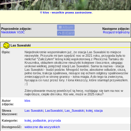
©
klos
- wszelkie prawa zastrzeżone.
Poprzednie zdjęcie:
Następne zdjęcie:
Niedobitek V10C
Rozjazd trójdrożny
Las Suwalski
Opis:
Niejednokrotnie wspominałem już, że stacja Las Suwalski to miejsce
niezwykłe. Przyszło mi tam spędzić noc w 2021 roku, przygoda była to
nielicha! "Zaliczyłem" leśną kolej wąskotorową z Płociczna Tartaku do
Krusznika, oblazłem okoliczne nieużytki kolejowe i bocznice, ulegając
urokowi wielkiej, potężnej! stacji Las Suwalski. Sama ta nazwa - stacja
Las Suwalski - budzi podziw. Mnogość torów, absolutne odludzie, cisza,
pełno torów, trakcja spalinowa, niosące się echem odgłosy spalinowozów
zmierzających w stronę granicy - istna magia. A do tego ta zwierzyna,
hycająca co rusz przez tory. I tona kleszczy, które stamtąd przywiozłem.
;-]
Zdecydowanie muszę powtórzyć tą hecę, rozbijając się tam na noc w
najkrótsze, ciepłe dni roku. Kto wie, może w 2025 roku?
Autor
klos
zdjęcia:
Słowa
Las Suwalski
,
LasSuwalski
,
Las_Suwalski
,
kolej
,
stacja
kluczowe:
Kategorie:
kolej
,
podlaskie
,
przyroda
Dostępność:
widoczne dla wszystkich