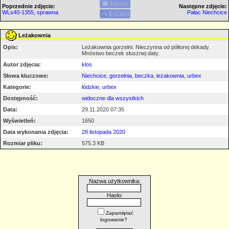
Poprzednie zdjęcie:
Następne zdjęcie:
WLs40-1355, sprawna
Pałac Niechcice
Leżakownia
Opis:
Leżakownia gorzelni. Nieczynna od półtorej dekady.
Mnóstwo beczek słusznej daty.
Autor zdjęcia:
klos
Słowa kluczowe:
Niechcice
,
gorzelnia
,
beczka
,
leżakownia
,
urbex
Kategorie:
łódzkie
,
urbex
Dostępność:
widoczne dla wszystkich
Data:
29.11.2020 07:35
Wyświetleń:
1650
Data wykonania zdjęcia:
28 listopada 2020
Rozmiar pliku:
575.3 KB
Nazwa użytkownika:
Hasło:
Zapamiętać
logowanie?