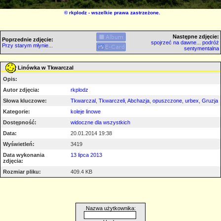
©
rkplodz
- wszelkie prawa zastrzeżone.
Następne zdjęcie:
Poprzednie zdjęcie:
spojrzeć na dawne... podróż
Przy starym młynie...
sentymentalna
Linówka w Tkwarczal
Opis:
Autor zdjęcia:
rkplodz
Słowa kluczowe:
Tkwarczal
,
Tkwarczeli
,
Abchazja
,
opuszczone
,
urbex
,
Gruzja
Kategorie:
koleje linowe
Dostępność:
widoczne dla wszystkich
Data:
20.01.2014 19:38
Wyświetleń:
3419
Data wykonania
13 lipca 2013
zdjęcia:
Rozmiar pliku:
409.4 KB
Nazwa użytkownika: