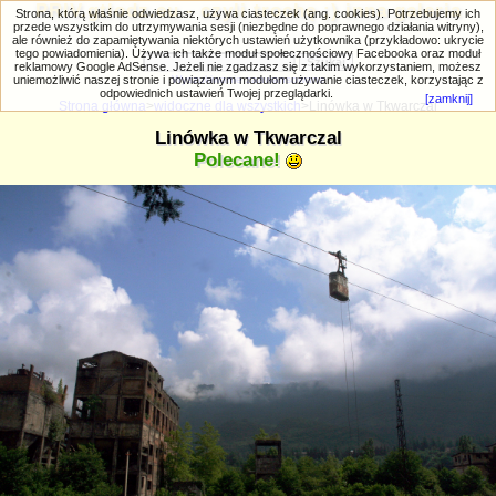
PRIV.gtlodz.eu - czyli trochę ;) inna galeria
Strona, którą właśnie odwiedzasz, używa ciasteczek (ang. cookies). Potrzebujemy ich
przede wszystkim do utrzymywania sesji (niezbędne do poprawnego działania witryny),
ale również do zapamiętywania niektórych ustawień użytkownika (przykładowo: ukrycie
tego powiadomienia). Używa ich także moduł społecznościowy Facebooka oraz moduł
reklamowy Google AdSense. Jeżeli nie zgadzasz się z takim wykorzystaniem, możesz
uniemożliwić naszej stronie i powiązanym modułom używanie ciasteczek, korzystając z
Wyszukiwanie zaawansowane
odpowiednich ustawień Twojej przeglądarki.
[zamknij]
Strona główna
>
widoczne dla wszystkich
>Linówka w Tkwarczal
Linówka w Tkwarczal
Polecane!