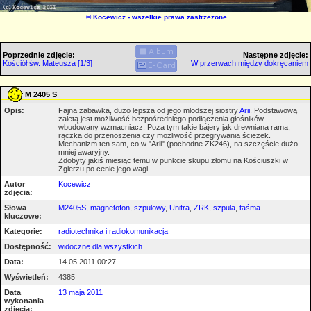
©
Kocewicz
- wszelkie prawa zastrzeżone.
Poprzednie zdjęcie:
Następne zdjęcie:
Kościół św. Mateusza [1/3]
W przerwach między dokręcaniem
M 2405 S
Opis:
Fajna zabawka, dużo lepsza od jego młodszej siostry
Arii
. Podstawową
zaletą jest możliwość bezpośredniego podłączenia głośników -
wbudowany wzmacniacz. Poza tym takie bajery jak drewniana rama,
rączka do przenoszenia czy możliwość przegrywania ścieżek.
Mechanizm ten sam, co w "Arii" (pochodne ZK246), na szczęście dużo
mniej awaryjny.
Zdobyty jakiś miesiąc temu w punkcie skupu złomu na Kościuszki w
Zgierzu po cenie jego wagi.
Autor
Kocewicz
zdjęcia:
Słowa
M2405S
,
magnetofon
,
szpulowy
,
Unitra
,
ZRK
,
szpula
,
taśma
kluczowe:
Kategorie:
radiotechnika i radiokomunikacja
Dostępność:
widoczne dla wszystkich
Data:
14.05.2011 00:27
Wyświetleń:
4385
Data
13 maja 2011
wykonania
zdjęcia: