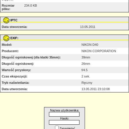
Rozmiar
234.0 KB
pliku:
IPTC
Data stworzenia:
13.05.2011
EXIF:
Model:
NIKON D40
Producent:
NIKON CORPORATION
Długość ogniskowej (dla klatki 35mm):
39mm
Długość ogniskowej:
26mm
Wartość przysłony:
f/4.5
Czas ekspozycji:
2 sek.
Tryb naświetlania:
Ręczny
Data utworzenia:
13.05.2011 23:10:08
Nazwa użytkownika:
Hasło:
Zapamiętać