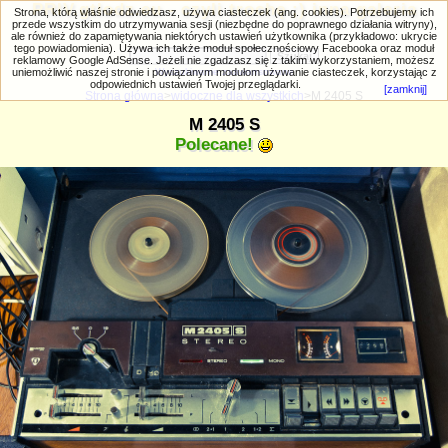
PRIV.gtlodz.eu - czyli trochę ;) inna galeria
Strona, którą właśnie odwiedzasz, używa ciasteczek (ang. cookies). Potrzebujemy ich
przede wszystkim do utrzymywania sesji (niezbędne do poprawnego działania witryny),
ale również do zapamiętywania niektórych ustawień użytkownika (przykładowo: ukrycie
tego powiadomienia). Używa ich także moduł społecznościowy Facebooka oraz moduł
reklamowy Google AdSense. Jeżeli nie zgadzasz się z takim wykorzystaniem, możesz
uniemożliwić naszej stronie i powiązanym modułom używanie ciasteczek, korzystając z
Wyszukiwanie zaawansowane
odpowiednich ustawień Twojej przeglądarki.
[zamknij]
Strona główna
>
widoczne dla wszystkich
>M 2405 S
M 2405 S
Polecane!