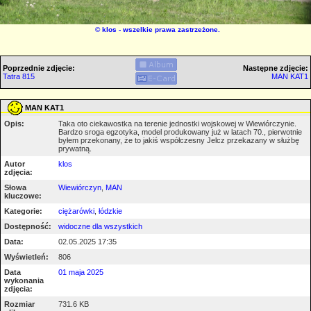
©
klos
- wszelkie prawa zastrzeżone.
Poprzednie zdjęcie:
Następne zdjęcie:
Tatra 815
MAN KAT1
MAN KAT1
Opis:
Taka oto ciekawostka na terenie jednostki wojskowej w Wiewiórczynie.
Bardzo sroga egzotyka, model produkowany już w latach 70., pierwotnie
byłem przekonany, że to jakiś współczesny Jelcz przekazany w służbę
prywatną.
Autor
klos
zdjęcia:
Słowa
Wiewiórczyn
,
MAN
kluczowe:
Kategorie:
ciężarówki
,
łódzkie
Dostępność:
widoczne dla wszystkich
Data:
02.05.2025 17:35
Wyświetleń:
806
Data
01 maja 2025
wykonania
zdjęcia:
Rozmiar
731.6 KB