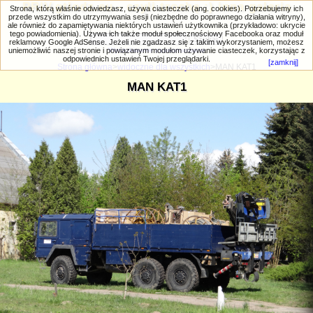
PRIV.gtlodz.eu - czyli trochę ;) inna galeria
Strona, którą właśnie odwiedzasz, używa ciasteczek (ang. cookies). Potrzebujemy ich
przede wszystkim do utrzymywania sesji (niezbędne do poprawnego działania witryny),
ale również do zapamiętywania niektórych ustawień użytkownika (przykładowo: ukrycie
tego powiadomienia). Używa ich także moduł społecznościowy Facebooka oraz moduł
reklamowy Google AdSense. Jeżeli nie zgadzasz się z takim wykorzystaniem, możesz
uniemożliwić naszej stronie i powiązanym modułom używanie ciasteczek, korzystając z
Wyszukiwanie zaawansowane
odpowiednich ustawień Twojej przeglądarki.
[zamknij]
Strona główna
>
widoczne dla wszystkich
>MAN KAT1
MAN KAT1