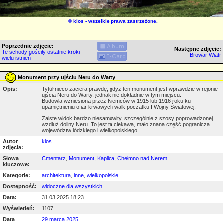
©
klos
- wszelkie prawa zastrzeżone.
Poprzednie zdjęcie:
Następne zdjęcie:
Te schody gościły ostatnie kroki
Browar Wiatr
wielu istnień
Monument przy ujściu Neru do Warty
Opis:
Tytuł nieco zaciera prawdę, gdyż ten monument jest wprawdzie w rejonie
ujścia Neru do Warty, jednak nie dokładnie w tym miejscu.
Budowla wzniesiona przez Niemców w 1915 lub 1916 roku ku
upamiętnieniu ofiar krwawych walk początku I Wojny Światowej.
Zaiste widok bardzo niesamowity, szczególnie z szosy poprowadzonej
wzdłuż doliny Neru. To jest ta ciekawa, mało znana część pogranicza
województw łódzkiego i wielkopolskiego.
Autor
klos
zdjęcia:
Słowa
Cmentarz
,
Monument
,
Kaplica
,
Chełmno nad Nerem
kluczowe:
Kategorie:
architektura
,
inne
,
wielkopolskie
Dostępność:
widoczne dla wszystkich
Data:
31.03.2025 18:23
Wyświetleń:
1107
Data
29 marca 2025